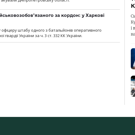
атакували Дніпропетровську області.
К
йськовозобов’язаного за кордон: у Харкові
С
К
і 
у офіцеру штабу одного з батальйонів оперативного
н
гвардії України за ч. 3 ст. 332 КК України.