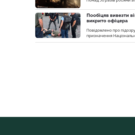
Понад 50 разів росіяни 
Пообіцяв вивезти ві
викрито офіцера
Повідомлено про підозр
призначення Національної 