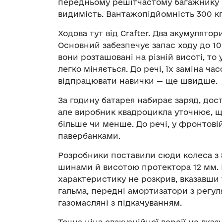
передньому решітчастому багажнику п
видимість. Вантажопідйомність 300 кг
Ходова тут від Crafter. Два акумулятор
Основний забезпечує запас ходу до 100
вони розташовані на різній висоті, то
легко міняється. До речі, їх заміна ча
відпрацювати навички — ще швидше.
За годину батарея набирає заряд, дост
але виробник квадроцикла уточнює, щ
більше чи менше. До речі, у фронтові
павербанками.
Розробники поставили сюди колеса 
шинами й висотою протектора 12 мм. 
характеристику не розкрив, вказавши т
гальма, передні амортизатори з регул
газомасляні з підкачуванням.
Точна ціна евакуаційної версії не вказ