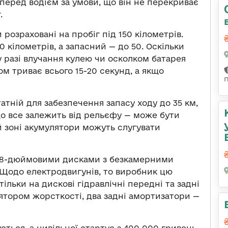
еред водієм за умови, що він не перекриває
.
и розраховані на пробіг під 150 кілометрів.
 кілометрів, а запасний — до 50. Оскільки
 у разі влучання кулею чи осколком батарея
сом триває всього 15-20 секунд, а якщо
атній для забезпечення запасу ходу до 35 км,
о все залежить від рельєфу — може бути
й зоні акумулятори можуть слугувати
з 8-дюймовими дисками з безкамерними
Щодо електродвигунів, то виробник цю
ільки на дискові гідравлічні передні та задні
ятором жорсткості, два задні амортизатори —
ується, а цивільної стартує з 400 000 гривень,