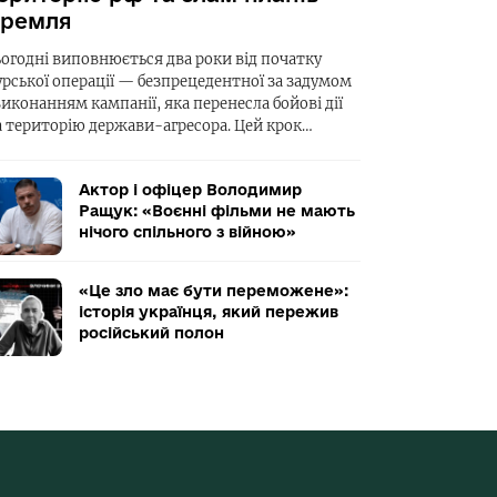
ремля
ьогодні виповнюється два роки від початку
урської операції — безпрецедентної за задумом
виконанням кампанії, яка перенесла бойові дії
а територію держави-агресора. Цей крок…
Актор і офіцер Володимир
Ращук: «Воєнні фільми не мають
нічого спільного з війною»
«Це зло має бути переможене»:
історія українця, який пережив
російський полон