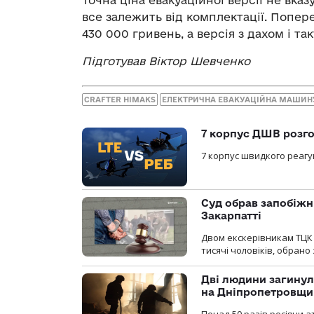
все залежить від комплектації. Попе
430 000 гривень, а версія з дахом і 
Підготував Віктор Шевченко
CRAFTER HIMAKS
ЕЛЕКТРИЧНА ЕВАКУАЦІЙНА МАШИН
7 корпус ДШВ розго
7 корпус швидкого реагу
Суд обрав запобіжн
Закарпатті
Двом екскерівникам ТЦК 
тисячі чоловіків, обрано
Дві людини загинул
на Дніпропетровщи