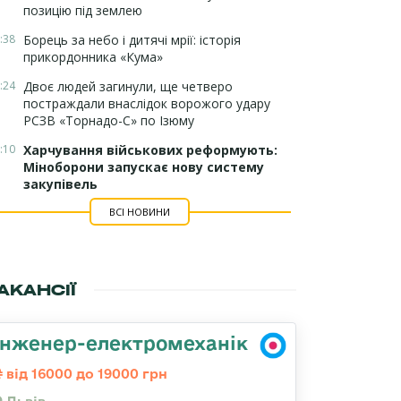
позицію під землею
:38
Борець за небо і дитячі мрії: історія
прикордонника «Кума»
:24
Двоє людей загинули, ще четверо
постраждали внаслідок ворожого удару
РСЗВ «Торнадо-С» по Ізюму
:10
Харчування військових реформують:
Міноборони запускає нову систему
закупівель
ВСІ НОВИНИ
АКАНСІЇ
Інженер-електромеханік
від 16000 до 19000 грн