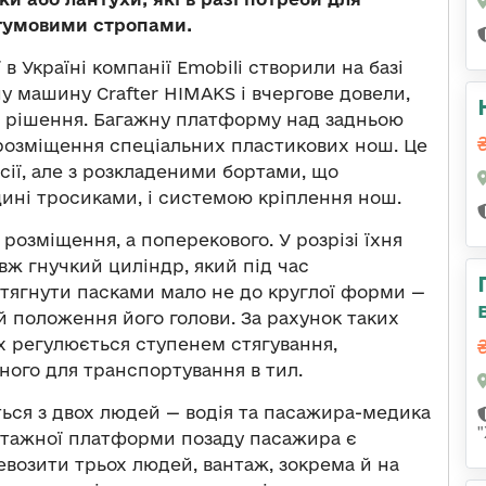
 гумовими стропами.
в Україні компанії Emobili створили на базі
ну машину Crafter HIMAKS і вчергове довели,
го рішення. Багажну платформу над задньою
розміщення спеціальних пластикових нош. Це
ії, але з розкладеними бортами, що
ині тросиками, і системою кріплення нош.
розміщення, а поперекового. У розрізі їхня
вж гнучкий циліндр, який під час
тягнути пасками мало не до круглої форми —
й положення його голови. За рахунок таких
х регулюється ступенем стягування,
ого для транспортування в тил.
ться з двох людей — водія та пасажира-медика
антажної платформи позаду пасажира є
евозити трьох людей, вантаж, зокрема й на