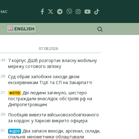
НАС
ENGLISH
07.08.2026
:49
7 корпус ДШВ розгортає власну мобільну
мережу сотового зв’язку
:38
Суд обрав запобіжні заходи двом
екскерівникам ТЦК та СП на Закарпатті
:21
Дві людини загинуло, шестеро
ФОТО
постраждали внаслідок обстрілів рф на
Дніпропетровщині
:09
Пообіцяв вивезти військовозобов’язаного
за кордон: у Харкові викрито офіцера
:51
Два запасні виходи, арсенал, склади,
ВІДЕО
спальня: мінометники облаштували