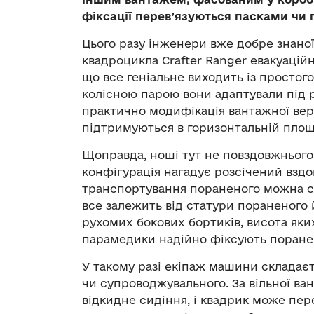
фіксації перев’язуються пасками чи
Цього разу інженери вже добре знаної 
квадроцикла Crafter Ranger евакуацій
що все геніальне виходить із просто
колісною парою вони адаптували під 
практично модифікація вантажної верс
підтримуються в горизонтальній площ
Щоправда, ноші тут не повздовжнього 
конфігурація нагадує розсічений вздо
транспортування пораненого можна с
все залежить від статури пораненого 
рухомих бокових бортиків, висота яки
парамедики надійно фіксують поранен
У такому разі екіпаж машини складає
чи супроводжувального. За вільної в
відкидне сидіння, і квадрик може пер