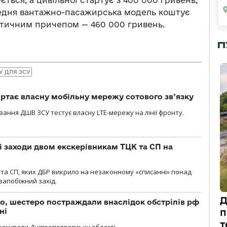
редня вантажно-пасажирська модель коштує
тактичним причепом — 460 000 гривень.
П
У ДЛЯ ЗСУ
ртає власну мобільну мережу сотового зв’язку
вання ДШВ ЗСУ тестує власну LTE-мережу на лінії фронту.
і заходи двом екскерівникам ТЦК та СП на
та СП, яких ДБР викрило на незаконному «списанні» понад
 запобіжний захід.
Д
о, шестеро постраждали внаслідок обстрілів рф
п
ні
т