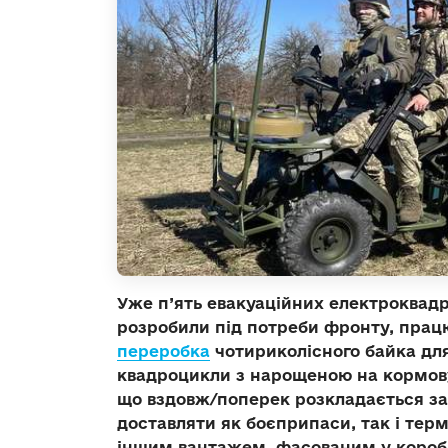
Уже п’ять евакуаційних електроквадр
розробили під потреби фронту, працю
переробка
чотириколісного байка для
квадроцикли з нарощеною на кормов
що вздовж/поперек розкладається за
доставляти як боєприпаси, так і тер
іншим вантажем, фасованим у коробки