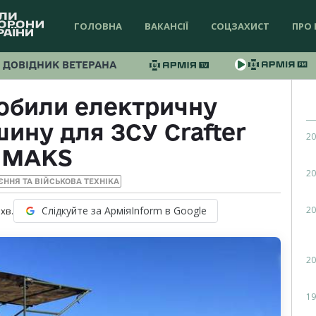
ГОЛОВНА
ВАКАНСІЇ
СОЦЗАХИСТ
ПРО 
ДОВІДНИК ВЕТЕРАНА
робили електричну
ину для ЗСУ Crafter
20
IMAKS
20
ЄННЯ ТА ВІЙСЬКОВА ТЕХНІКА
20
Слідкуйте за АрміяInform в Google
хв.
20
19