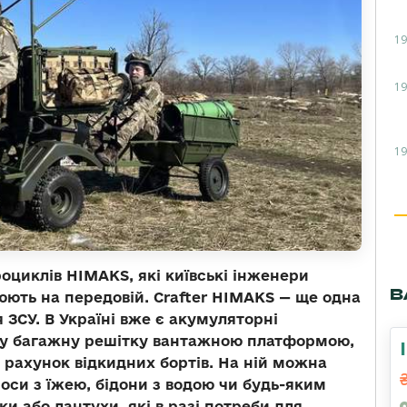
19
19
19
оциклів HIMAKS, які київські інженери
В
ють на передовій. Crafter HIMAKS — ще одна
 ЗСУ. В Україні вже є акумуляторні
у багажну решітку вантажною платформою,
 рахунок відкидних бортів. На ній можна
моси з їжею, бідони з водою чи будь-яким
 або лантухи, які в разі потреби для