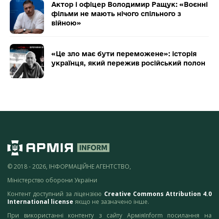
Актор і офіцер Володимир Ращук: «Воєнні
фільми не мають нічого спільного з
війною»
«Це зло має бути переможене»: історія
українця, який пережив російський полон
© 2018 - 2026, ІНФОРМАЦІЙНЕ АГЕНТСТВО,
Міністерство оборони України
Контент доступний за ліцензією
Creative Commons Attribution 4.0
International license
якщо не зазначено інше.
При використанні контенту з сайту АрміяInform посилання на