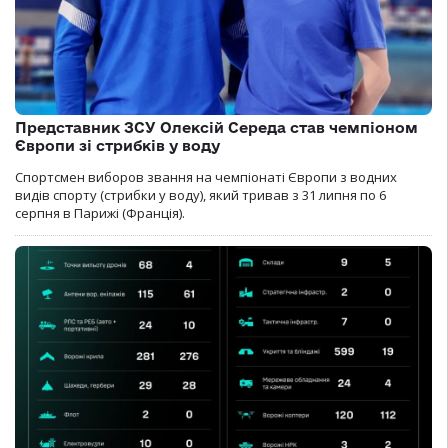
Представник ЗСУ Олексій Середа став чемпіоном
Європи зі стрибків у воду
Спортсмен виборов звання на чемпіонаті Європи з водних
видів спорту (стрибки у воду), який тривав з 31 липня по 6
серпня в Парижі (Франція).