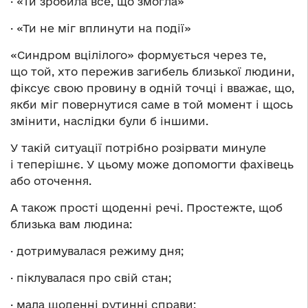
· «Ти зробила все, що змогла»
· «Ти не міг вплинути на події»
«Синдром вцілілого» формується через те,
що той, хто пережив загибель близької людини,
фіксує свою провину в одній точці і вважає, що,
якби міг повернутися саме в той момент і щось
змінити, наслідки були б іншими.
У такій ситуації потрібно розірвати минуле
і теперішнє. У цьому може допомогти фахівець
або оточення.
А також прості щоденні речі. Простежте, щоб
близька вам людина:
· дотримувалася режиму дня;
· піклувалася про свій стан;
· мала щоденні рутинні справи;