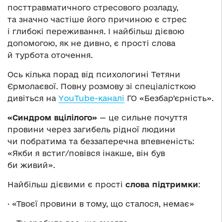
посттравматичного стресового розладу,
та значно частіше його причиною є стрес
і глибокі переживання. І найбільш дієвою
допомогою, як не дивно, є прості слова
й турбота оточення.
Ось кілька порад від психологині Тетяни
Єрмолаєвої. Повну розмову зі спеціалісткою
дивіться на
YouTube-каналі
ГО «Безбар’єрність».
«Синдром вцілілого»
— це сильне почуття
провини через загибель рідної людини
чи побратима та беззаперечна впевненість:
«Якби я встиг/повівся інакше, він був
би живий».
Найбільш дієвими є прості
слова підтримки
:
· «Твоєї провини в тому, що сталося, немає»