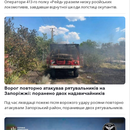
Оператори 413-го полку «Рейд» уразили низку російських
локомотивів, завдавши відчутної шкоди логістиці окупантів.
Ворог повторно атакував рятувальників на
Запоріжжі: поранено двох надзвичайників
Під час ліквідації пожежі після ворожого удару росіяни повторно
атакували Запорізький район, поранивши двох рятувальників.