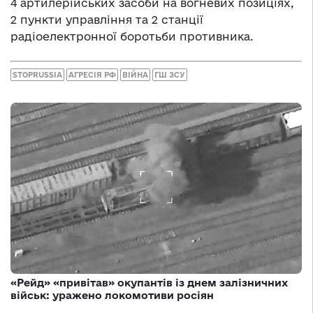
4 артилерійських засоби на вогневих позиціях,
2 пункти управління та 2 станції
радіоелектронної боротьби противника.
STOPRUSSIA
АГРЕСІЯ РФ
ВІЙНА
ГШ ЗСУ
«Рейд» «привітав» окупантів із днем залізничних
військ: уражено локомотиви росіян