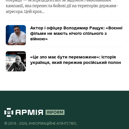
операції — безпрецедентної за задумом і виконанням
кампанії, яка перенесла бойові дії на територію держави-
агресора. Цей крок…
Актор і офіцер Володимир Ращук: «Воєнні
фільми не мають нічого спільного з
війною»
«Це зло має бути переможене»: історія
українця, який пережив російський полон
© 2018 - 2026, ІНФОРМАЦІЙНЕ АГЕНТСТВО,