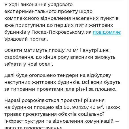
У ході виконання урядового
експериментального проекту щодо
комплексного відновлення населених пунктів
вже приступили до перших п’яти житлових
будинків у Посад-Покровському, як
повідомляє
Урядовий портал.
Обʼєкти матимуть площу 70 м² і внутрішнє
оздоблення, до кінця року власники зможуть
заїхати у нові оселі.
Далі буде оголошено тендери на відбудову
наступних житлових будинків. Всі вони будуть
за типовими проектами, але різні за площею.
Наразі розробляються проектні рішення
на будинки площею від 50, 90,120,140 м². Також
триває проєктування об’єктів соціальної
інфраструктури та відновлення комунікацій —
водо та газопостачання.