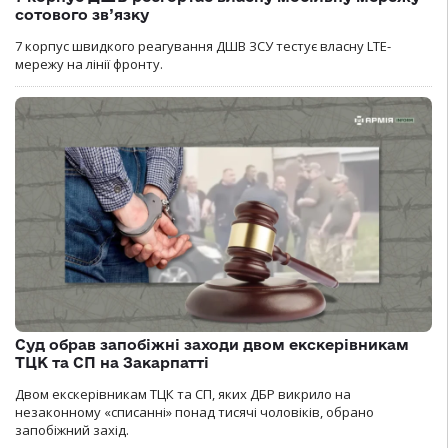
сотового зв’язку
7 корпус швидкого реагування ДШВ ЗСУ тестує власну LTE-
мережу на лінії фронту.
Суд обрав запобіжні заходи двом екскерівникам
ТЦК та СП на Закарпатті
Двом екскерівникам ТЦК та СП, яких ДБР викрило на
незаконному «списанні» понад тисячі чоловіків, обрано
запобіжний захід.