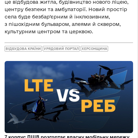
це відбудова житла, будівництво нового ліцею,
центру безпеки та амбулаторії. Новий простір
села буде безбар’єрним й інклюзивним,
з пішохідним бульваром, алеями й сквером,
культурним центром та церквою.
ВІДБУДОВА КРАЇНИ
УРЯДОВИЙ ПОРТАЛ
ХЕРСОНЩИНА
7 корпус ДШВ розгортає власну мобільну мережу