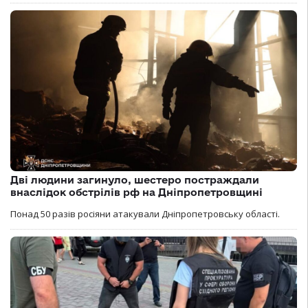
Дві людини загинуло, шестеро постраждали
внаслідок обстрілів рф на Дніпропетровщині
Понад 50 разів росіяни атакували Дніпропетровську області.