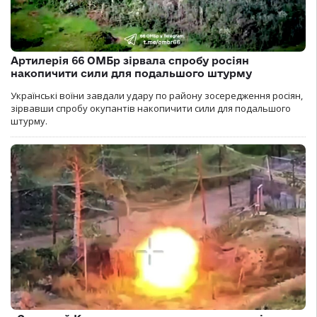
Артилерія 66 ОМБр зірвала спробу росіян
накопичити сили для подальшого штурму
Українські воїни завдали удару по району зосередження росіян,
зірвавши спробу окупантів накопичити сили для подальшого
штурму.