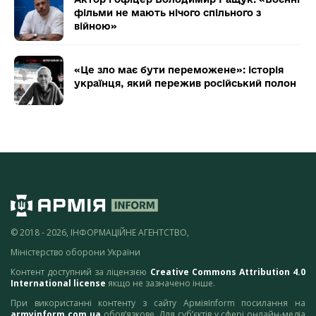
фільми не мають нічого спільного з
війною»
«Це зло має бути переможене»: історія
українця, який пережив російський полон
© 2018 - 2026, ІНФОРМАЦІЙНЕ АГЕНТСТВО,
Міністерство оборони України
Контент доступний за ліцензією
Creative Commons Attribution 4.0
International license
якщо не зазначено інше.
При використанні контенту з сайту АрміяInform посилання на
armyinform.com.ua
обов’язкове. Для суб’єктів у сфері онлайн-медіа