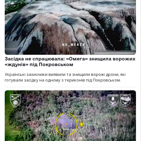
Засідка не спрацювала: «Омега» знищила ворожих
«ждунів» під Покровськом
Українські захисники виявили та знищили ворожі дрони, які
готували засідку на одному з териконів під Покровськом.