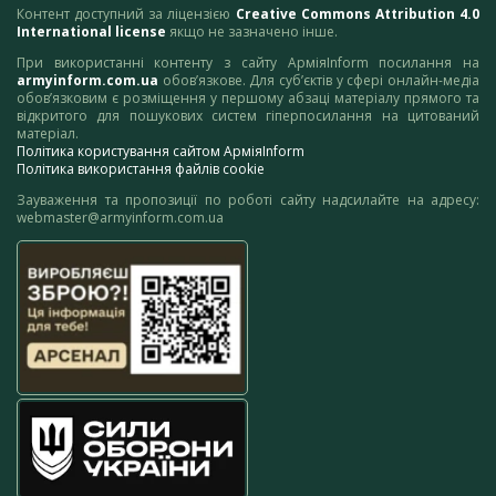
Контент доступний за ліцензією
Creative Commons Attribution 4.0
International license
якщо не зазначено інше.
При використанні контенту з сайту АрміяInform посилання на
armyinform.com.ua
обов’язкове. Для суб’єктів у сфері онлайн-медіа
обов’язковим є розміщення у першому абзаці матеріалу прямого та
відкритого для пошукових систем гіперпосилання на цитований
матеріал.
Політика користування сайтом АрміяInform
Політика використання файлів cookie
Зауваження та пропозиції по роботі сайту надсилайте на адресу:
webmaster@armyinform.com.ua