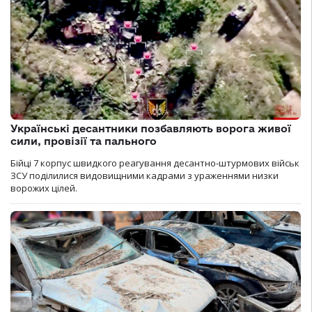
Українські десантники позбавляють ворога живої
сили, провізії та пального
Бійці 7 корпус швидкого реагування десантно-штурмових військ
ЗСУ поділилися видовищними кадрами з ураженнями низки
ворожих цілей.