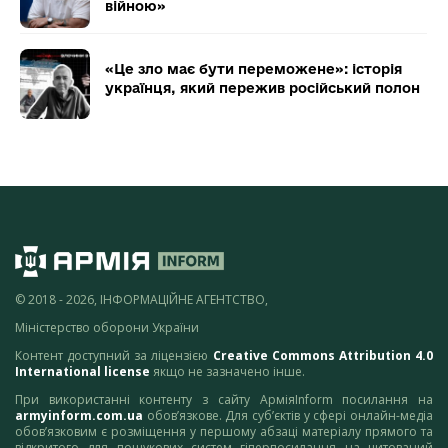
війною»
«Це зло має бути переможене»: історія
українця, який пережив російський полон
© 2018 - 2026, ІНФОРМАЦІЙНЕ АГЕНТСТВО,
Міністерство оборони України
Контент доступний за ліцензією
Creative Commons Attribution 4.0
International license
якщо не зазначено інше.
При використанні контенту з сайту АрміяInform посилання на
armyinform.com.ua
обов’язкове. Для суб’єктів у сфері онлайн-медіа
обов’язковим є розміщення у першому абзаці матеріалу прямого та
відкритого для пошукових систем гіперпосилання на цитований