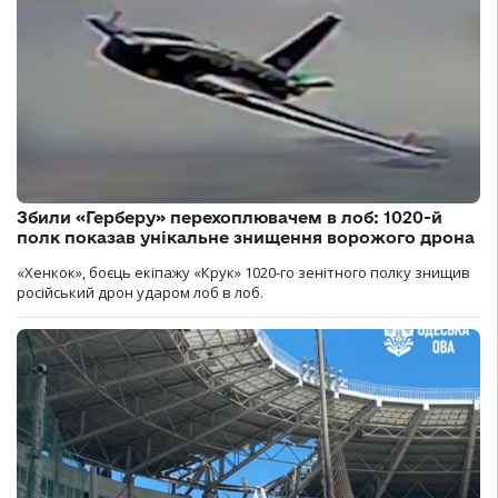
Збили «Герберу» перехоплювачем в лоб: 1020-й
полк показав унікальне знищення ворожого дрона
«Хенкок», боєць екіпажу «Крук» 1020-го зенітного полку знищив
російський дрон ударом лоб в лоб.