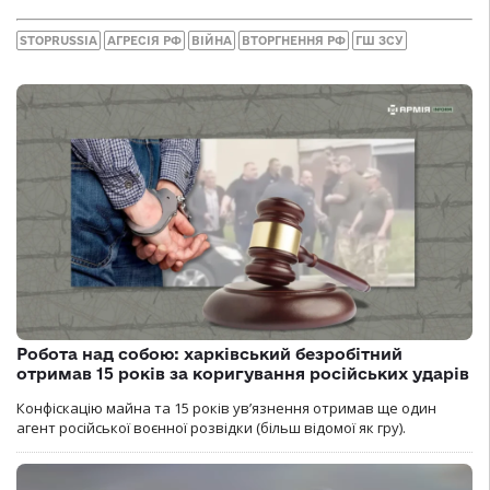
STOPRUSSIA
АГРЕСІЯ РФ
ВІЙНА
ВТОРГНЕННЯ РФ
ГШ ЗСУ
Робота над собою: харківський безробітний
отримав 15 років за коригування російських ударів
Конфіскацію майна та 15 років увʼязнення отримав ще один
агент російської воєнної розвідки (більш відомої як гру).