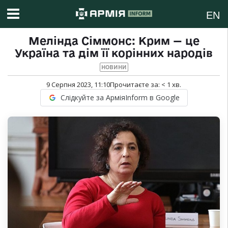
EN
Мелінда Сіммонс: Крим — це
Україна та дім її корінних народів
НОВИНИ
9 Серпня 2023, 11:10
Прочитаєте за:
< 1
хв.
Слідкуйте за АрміяInform в Google