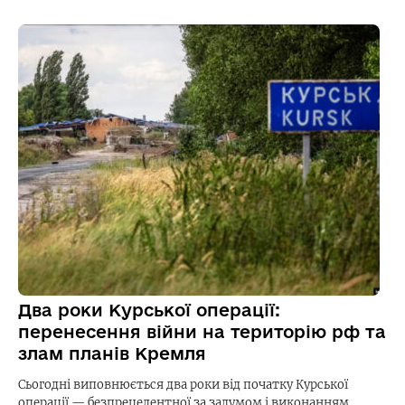
Два роки Курської операції:
перенесення війни на територію рф та
злам планів Кремля
Сьогодні виповнюється два роки від початку Курської
операції — безпрецедентної за задумом і виконанням