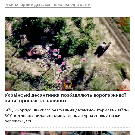
МІЖНАРОДНИЙ ДЕНЬ КОРІННИХ НАРОДІВ СВІТУ
Українські десантники позбавляють ворога живої
сили, провізії та пального
Бійці 7 корпус швидкого реагування десантно-штурмових військ
ЗСУ поділилися видовищними кадрами з ураженнями низки
ворожих цілей.