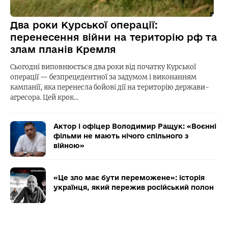
Два роки Курської операції:
перенесення війни на територію рф та
злам планів Кремля
Сьогодні виповнюється два роки від початку Курської
операції — безпрецедентної за задумом і виконанням
кампанії, яка перенесла бойові дії на територію держави-
агресора. Цей крок…
Актор і офіцер Володимир Ращук: «Воєнні
фільми не мають нічого спільного з
війною»
«Це зло має бути переможене»: історія
українця, який пережив російський полон