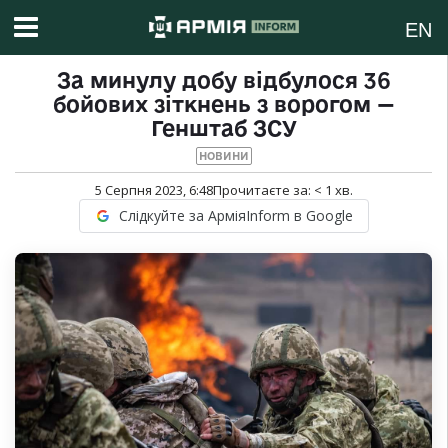
EN
За минулу добу відбулося 36
бойових зіткнень з ворогом —
Генштаб ЗСУ
НОВИНИ
5 Серпня 2023, 6:48
Прочитаєте за:
< 1
хв.
Слідкуйте за АрміяInform в Google