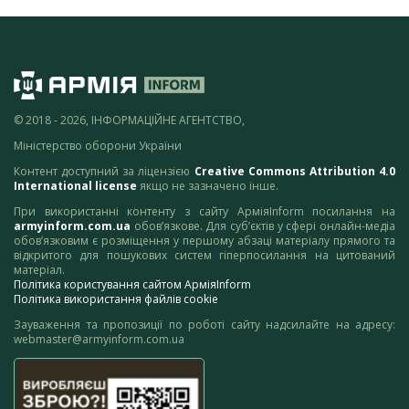
© 2018 - 2026, ІНФОРМАЦІЙНЕ АГЕНТСТВО,
Міністерство оборони України
Контент доступний за ліцензією
Creative Commons Attribution 4.0
International license
якщо не зазначено інше.
При використанні контенту з сайту АрміяInform посилання на
armyinform.com.ua
обов’язкове. Для суб’єктів у сфері онлайн-медіа
обов’язковим є розміщення у першому абзаці матеріалу прямого та
відкритого для пошукових систем гіперпосилання на цитований
матеріал.
Політика користування сайтом АрміяInform
Політика використання файлів cookie
Зауваження та пропозиції по роботі сайту надсилайте на адресу:
webmaster@armyinform.com.ua