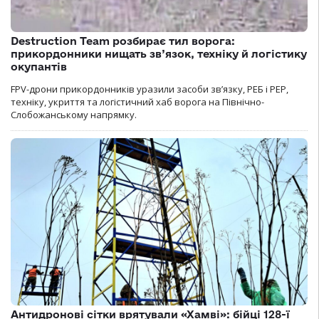
Destruction Team розбирає тил ворога:
прикордонники нищать зв’язок, техніку й логістику
окупантів
FPV-дрони прикордонників уразили засоби зв’язку, РЕБ і РЕР,
техніку, укриття та логістичний хаб ворога на Північно-
Слобожанському напрямку.
Антидронові сітки врятували «Хамві»: бійці 128-ї