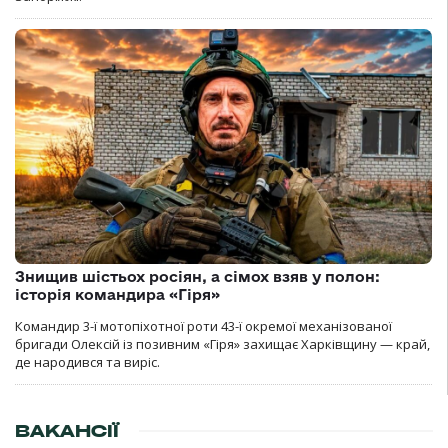
Знищив шістьох росіян, а сімох взяв у полон:
історія командира «Гіря»
Командир 3-ї мотопіхотної роти 43-ї окремої механізованої
бригади Олексій із позивним «Гіря» захищає Харківщину — край,
де народився та виріс.
ВАКАНСІЇ