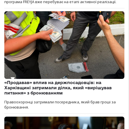
програма FREYJA вже перебуває на етапі активної реалізації.
«Продавав» вплив на держпосадовців: на
Харківщині затримали ділка, який «вирішував
питання» з бронюванням
Правоохоронці затримали посередника, який брав гроші за
бронювання.