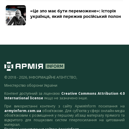
«Це зло має бути переможене»: історія
українця, який пережив російський полон
© 2018 - 2026, ІНФОРМАЦІЙНЕ АГЕНТСТВО,
Міністерство оборони України
Контент доступний за ліцензією
Creative Commons Attribution 4.0
International license
якщо не зазначено інше.
При використанні контенту з сайту АрміяInform посилання на
armyinform.com.ua
обов’язкове. Для суб’єктів у сфері онлайн-медіа
обов’язковим є розміщення у першому абзаці матеріалу прямого та
відкритого для пошукових систем гіперпосилання на цитований
матеріал.