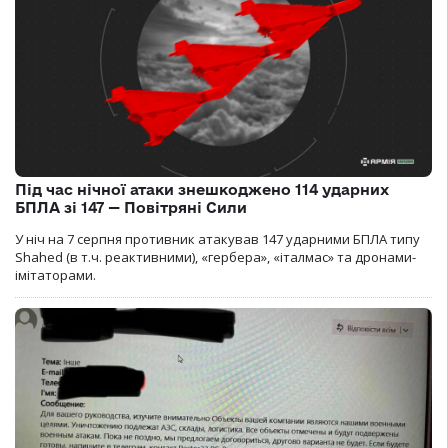
Під час нічної атаки знешкоджено 114 ударних
БПЛА зі 147 — Повітряні Сили
У ніч на 7 серпня противник атакував 147 ударними БПЛА типу
Shahed (в т.ч. реактивними), «гербера», «італмас» та дронами-
імітаторами.