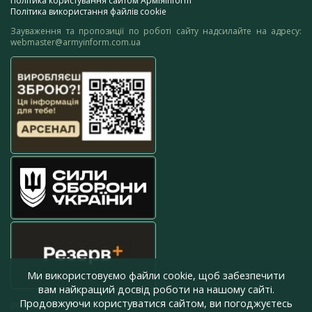
Політика користування сайтом АрміяInform
Політика використання файлів cookie
Зауваження та пропозиції по роботі сайту надсилайте на адресу:
webmaster@armyinform.com.ua
Ми використовуємо файли cookie, щоб забезпечити
вам найкращий досвід роботи на нашому сайті.
Продовжуючи користуватися сайтом, ви погоджуєтесь
press@armyinform.com.ua