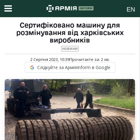
EN
Сертифіковано машину для
розмінування від харківських
виробників
НОВИНИ
2 Серпня 2023, 10:39
Прочитаєте за:
2
хв.
Слідкуйте за АрміяInform в Google