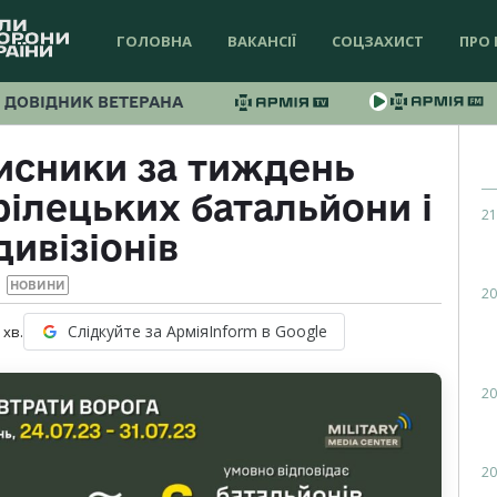
ГОЛОВНА
ВАКАНСІЇ
СОЦЗАХИСТ
ПРО 
ДОВІДНИК ВЕТЕРАНА
хисники за тиждень
ілецьких батальйони і
21
дивізіонів
НОВИНИ
20
Слідкуйте за АрміяInform в Google
хв.
20
20