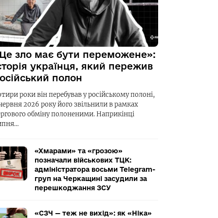
Це зло має бути переможене»:
сторія українця, який пережив
осійський полон
отири роки він перебував у російському полоні,
 червня 2026 року його звільнили в рамках
ергового обміну полоненими. Наприкінці
ипня…
«Хмарами» та «грозою»
позначали військових ТЦК:
адміністратора восьми Telegram-
груп на Черкащині засудили за
перешкоджання ЗСУ
«СЗЧ — теж не вихід»: як «Ніка»