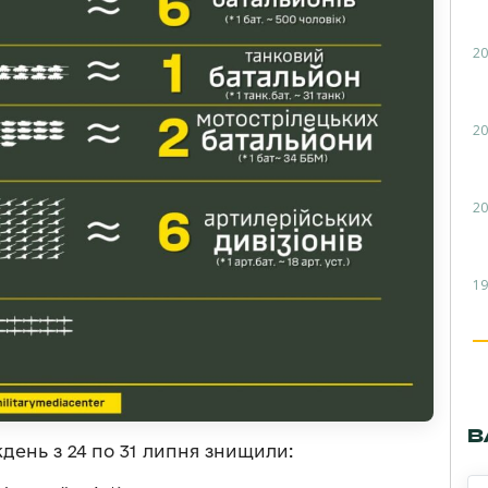
20
20
20
19
В
день з 24 по 31 липня знищили: