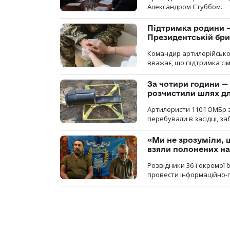
Александром Стуббом.
Підтримка родини —
Президентській бриг
Командир артилерійсько
вважає, що підтримка сі
За чотири години — 
розчистили шлях д
Артилеристи 110-ї ОМБр з
перебували в засідці, з
«Ми не зрозуміли, 
взяли полонених н
Розвідники 36-ї окремої 
провести інформаційно-п