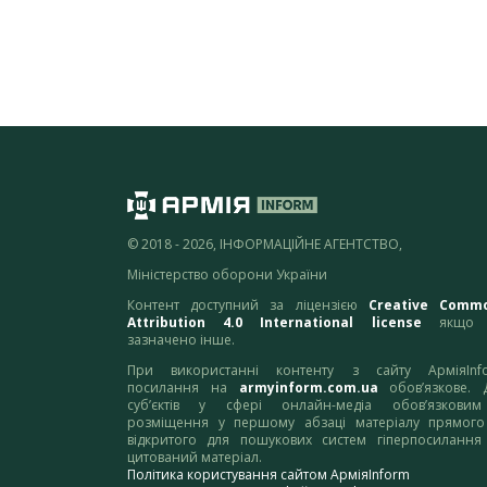
© 2018 - 2026, ІНФОРМАЦІЙНЕ АГЕНТСТВО,
Міністерство оборони України
Контент доступний за ліцензією
Creative Comm
Attribution 4.0 International license
якщо 
зазначено інше.
При використанні контенту з сайту АрміяInf
посилання на
armyinform.com.ua
обов’язкове. 
суб’єктів у сфері онлайн-медіа обов’язкови
розміщення у першому абзаці матеріалу прямого
відкритого для пошукових систем гіперпосилання
цитований матеріал.
Політика користування сайтом АрміяInform