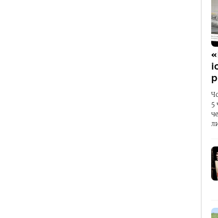
«
і
р
Ч
5
ч
л