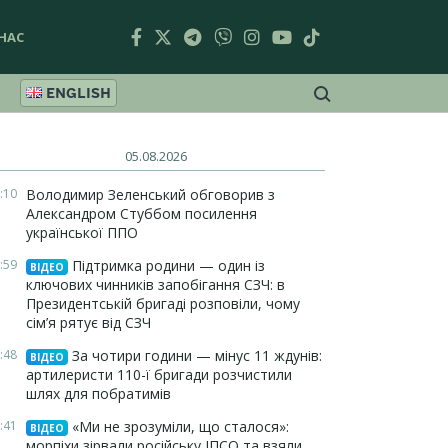
НАС
ENGLISH
05.08.2026
:10
Володимир Зеленський обговорив з
Александром Стуббом посилення
української ППО
:59
Підтримка родини — один із
ВІДЕО
ключових чинників запобігання СЗЧ: в
Президентській бригаді розповіли, чому
сім’я рятує від СЗЧ
:48
За чотири години — мінус 11 ждунів:
ВІДЕО
артилеристи 110-ї бригади розчистили
шлях для побратимів
:41
«Ми не зрозуміли, що сталося»:
ВІДЕО
морпіхи зірвали російську ІПСО та взяли