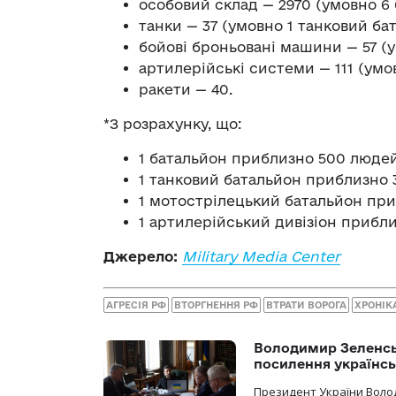
особовий склад — 2970 (умовно 6 
танки — 37 (умовно 1 танковий бат
бойові броньовані машини — 57 (
артилерійські системи — 111 (умов
ракети — 40.
*З розрахунку, що:
1 батальйон приблизно 500 людей
1 танковий батальйон приблизно 3
1 мотострілецький батальйон пр
1 артилерійський дивізіон прибли
Джерело:
Military Media Center
АГРЕСІЯ РФ
ВТОРГНЕННЯ РФ
ВТРАТИ ВОРОГА
ХРОНІК
Володимир Зеленсь
посилення українс
Президент України Воло