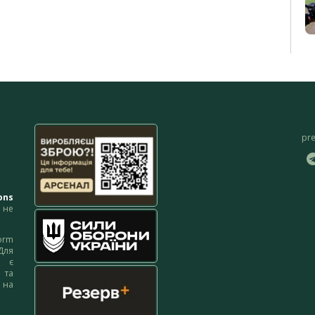
pr
ons
не
orm
Для
м є
 та
 на