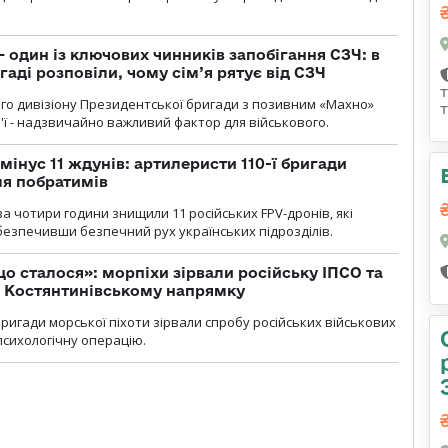
 один із ключових чинників запобігання СЗЧ: в
аді розповіли, чому сім’я рятує від СЗЧ
го дивізіону Президентської бригади з позивним «Махно»
м'ї - надзвичайно важливий фактор для військового.
мінус 11 ждунів: артилеристи 110-ї бригади
ля побратимів
а чотири години знищили 11 російських FPV-дронів, які
абезпечивши безпечний рух українських підрозділів.
що сталося»: морпіхи зірвали російську ІПСО та
а Костянтинівському напрямку
бригади морської піхоти зірвали спробу російських військових
сихологічну операцію.