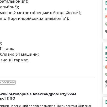
батальйонів*);
альйон*);
умовно 2 мотострілецьких батальйони*);
но 6 артилерійських дивізіонів*);
;
1 танк;
иблизно 34 машини;
зно 18 гармат.
А ОБОРОНИ
кий обговорив з Александром Стуббом
ької ППО
димир Зеленський провів розмову з Президентом Фінляндії