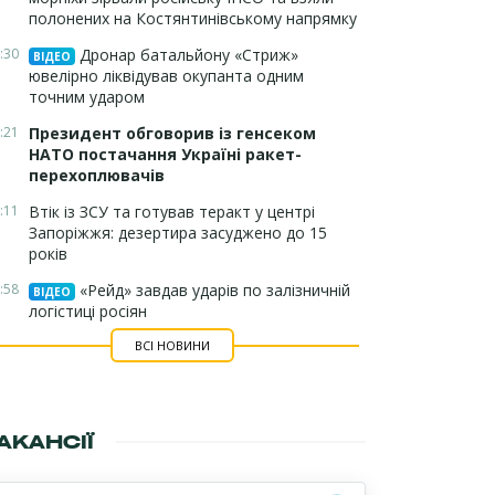
полонених на Костянтинівському напрямку
:30
Дронар батальйону «Стриж»
ВІДЕО
ювелірно ліквідував окупанта одним
точним ударом
:21
Президент обговорив із генсеком
НАТО постачання Україні ракет-
перехоплювачів
:11
Втік із ЗСУ та готував теракт у центрі
Запоріжжя: дезертира засуджено до 15
років
:58
«Рейд» завдав ударів по залізничній
ВІДЕО
логістиці росіян
ВСІ НОВИНИ
АКАНСІЇ