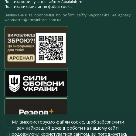
Політика користування сайтом АрміяInform
Політика використання файлів cookie
Зауваження та пропозиції по роботі сайту надсилайте на адресу:
webmaster@armyinform.com.ua
Ми використовуємо файли cookie, щоб забезпечити
вам найкращий досвід роботи на нашому сайті.
Продовжуючи користуватися сайтом, ви погоджуєтесь
press@armyinform.com.ua