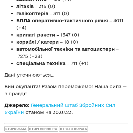
літаків ‒
315 (0)
гелікоптерів ‒
311 (0)
БПЛА оперативно-тактичного рівня ‒
4011
(+4)
крилаті ракети ‒
1347 (0)
кораблі / катери ‒
18 (0)
автомобільної техніки та автоцистерн ‒
7275 (+28)
спеціальна техніка ‒
711 (+1)
Дані уточнюються…
Бий окупанта! Разом переможемо! Наша сила —
в правді!
Джерело:
Генеральний штаб Збройних Сил
України
станом на 30.07.23.
STOPRUSSIA
ВТОРГНЕННЯ РФ
ВТРАТИ ВОРОГА