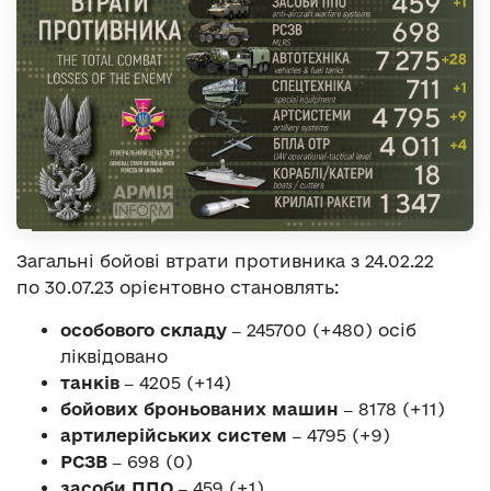
Загальні бойові втрати противника з 24.02.22
по 30.07.23 орієнтовно становлять:
особового складу ‒
245700 (+480) осіб
ліквідовано
танків ‒
4205 (+14)
бойових броньованих машин ‒
8178 (+11)
артилерійських систем ‒
4795 (+9)
РСЗВ ‒
698 (0)
засоби ППО ‒
459 (+1)