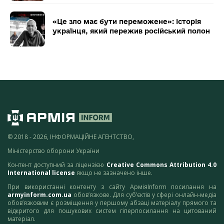
«Це зло має бути переможене»: історія
українця, який пережив російський полон
© 2018 - 2026, ІНФОРМАЦІЙНЕ АГЕНТСТВО,
Міністерство оборони України
Контент доступний за ліцензією
Creative Commons Attribution 4.0
International license
якщо не зазначено інше.
При використанні контенту з сайту АрміяInform посилання на
armyinform.com.ua
обов’язкове. Для суб’єктів у сфері онлайн-медіа
обов’язковим є розміщення у першому абзаці матеріалу прямого та
відкритого для пошукових систем гіперпосилання на цитований
матеріал.