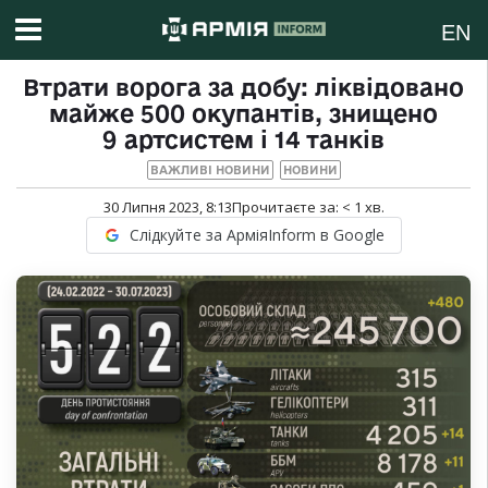
EN
Втрати ворога за добу: ліквідовано
майже 500 окупантів, знищено
9 артсистем і 14 танків
ВАЖЛИВІ НОВИНИ
НОВИНИ
30 Липня 2023, 8:13
Прочитаєте за:
< 1
хв.
Слідкуйте за АрміяInform в Google