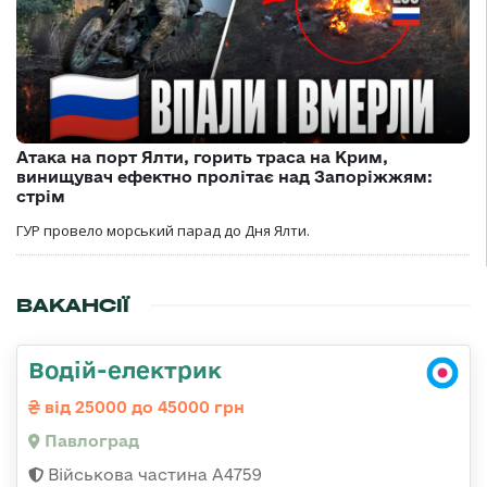
Атака на порт Ялти, горить траса на Крим,
винищувач ефектно пролітає над Запоріжжям:
стрім
ГУР провело морський парад до Дня Ялти.
ВАКАНСІЇ
Водій-електрик
від 25000 до 45000 грн
Павлоград
Військова частина А4759