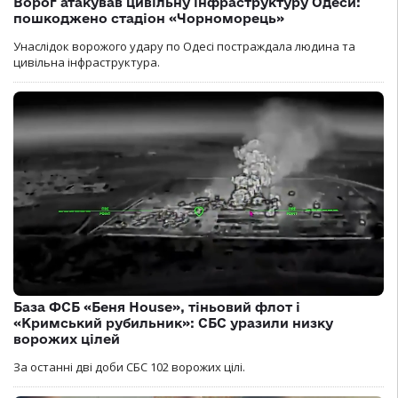
Ворог атакував цивільну інфраструктуру Одеси:
пошкоджено стадіон «Чорноморець»
Унаслідок ворожого удару по Одесі постраждала людина та
цивільна інфраструктура.
База ФСБ «Беня House», тіньовий флот і
«Кримський рубильник»: СБС уразили низку
ворожих цілей
За останні дві доби СБС 102 ворожих цілі.