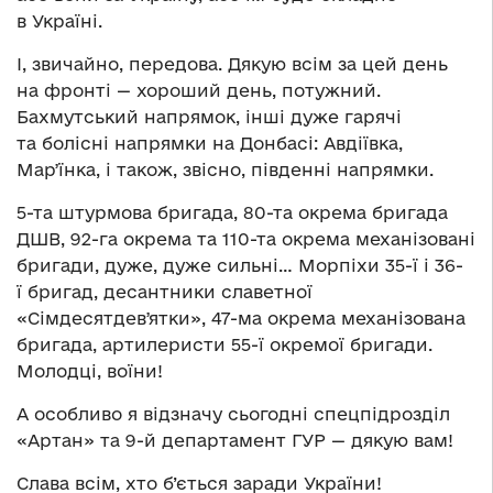
в Україні.
І, звичайно, передова. Дякую всім за цей день
на фронті — хороший день, потужний.
Бахмутський напрямок, інші дуже гарячі
та болісні напрямки на Донбасі: Авдіївка,
Марʼїнка, і також, звісно, південні напрямки.
5-та штурмова бригада, 80-та окрема бригада
ДШВ, 92-га окрема та 110-та окрема механізовані
бригади, дуже, дуже сильні… Морпіхи 35-ї і 36-
ї бригад, десантники славетної
«Сімдесятдевʼятки», 47-ма окрема механізована
бригада, артилеристи 55-ї окремої бригади.
Молодці, воїни!
А особливо я відзначу сьогодні спецпідрозділ
«Артан» та 9-й департамент ГУР — дякую вам!
Слава всім, хто б’ється заради України!