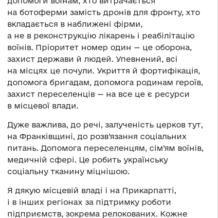
допомоги воїнам, хто витрачається
на ботоферми замість дронів для фронту, хто
вкладається в наближені фірми,
а не в реконструкцію лікарень і реабілітацію
воїнів. Пріоритет номер один — це оборона,
захист держави й людей. Упевнений, всі
на місцях це почули. Укриття й фортифікація,
допомога бригадам, допомога родинам героїв,
захист переселенців — на все це є ресурси
в місцевої влади.
Дуже важлива, до речі, залученість церков тут,
на Франківщині, до розв’язання соціальних
питань. Допомога переселенцям, сім’ям воїнів,
медичній сфері. Це робить українську
соціальну тканину міцнішою.
Я дякую місцевій владі і на Прикарпатті,
і в інших регіонах за підтримку роботи
підприємств, зокрема релокованих. Кожне