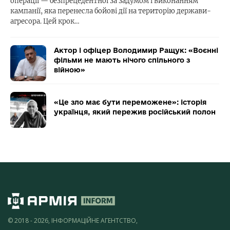
операції — безпрецедентної за задумом і виконанням
кампанії, яка перенесла бойові дії на територію держави-
агресора. Цей крок…
Актор і офіцер Володимир Ращук: «Воєнні
фільми не мають нічого спільного з
війною»
«Це зло має бути переможене»: історія
українця, який пережив російський полон
© 2018 - 2026, ІНФОРМАЦІЙНЕ АГЕНТСТВО,