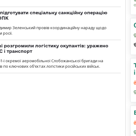
підготувати спеціальну санкційну операцію
 ОПК
димир Зеленський провів координаційну нараду щодо
 росії.
i розгромили логістику окупантів: уражено
С і транспорт
1-ї окремої аеромобільної Слобожанської бригади на
 по ключових об’єктах логістики російських військ.