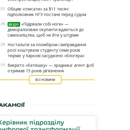
:53
Обіцяв «списати» за $11 тисяч:
підполковник НГУ постане перед судом
:36
«Підірвали собі ноги» —
АУДІО
деморалізовані окупанти вдаються до
самокаліцтва, щоб не йти у штурми
:28
Ностальгія за пломбіром і виправдання
росії коштували студенту семи років
тюрми: у Харкові засуджено «блогера»
:10
Викрито «батюшку» — зрадника: агент фсб
отримав 15 років ув’язнення
ВСІ НОВИНИ
АКАНСІЇ
Керівник підрозділу
цифрової трансформації