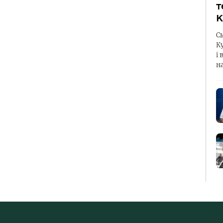
т
К
С
К
і 
н