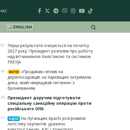
НАС
ENGLISH
:51
Перші результати очікуються на початку
2027 року: Президент розповів про роботу
над вітчизняною балістикою та системою
FREYJA
:41
«Продавав» вплив на
ФОТО
держпосадовців: на Харківщині затримали
ділка, який «вирішував питання» з
бронюванням
:25
Президент доручив підготувати
спеціальну санкційну операцію проти
російського ОПК
:11
На Луганщині Apachi розгромили
ВІДЕО
логістику окупантів: уражено
електростанцію, АЗС і транспорт