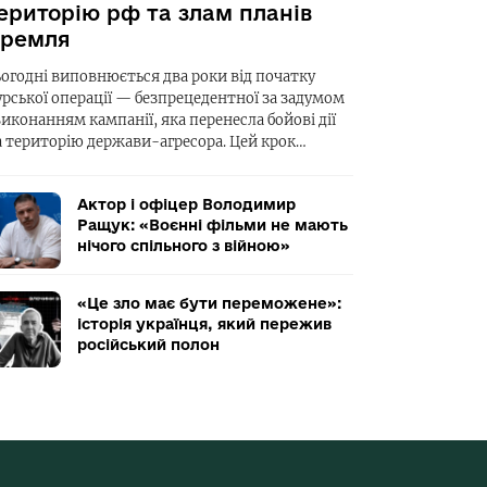
ериторію рф та злам планів
ремля
ьогодні виповнюється два роки від початку
урської операції — безпрецедентної за задумом
виконанням кампанії, яка перенесла бойові дії
а територію держави-агресора. Цей крок…
Актор і офіцер Володимир
Ращук: «Воєнні фільми не мають
нічого спільного з війною»
«Це зло має бути переможене»:
історія українця, який пережив
російський полон