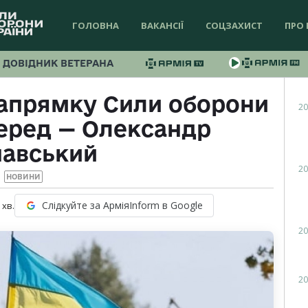
ГОЛОВНА
ВАКАНСІЇ
СОЦЗАХИСТ
ПРО 
ДОВІДНИК ВЕТЕРАНА
напрямку Сили оборони
20
еред — Олександр
навський
20
НОВИНИ
Слідкуйте за АрміяInform в Google
хв.
20
20