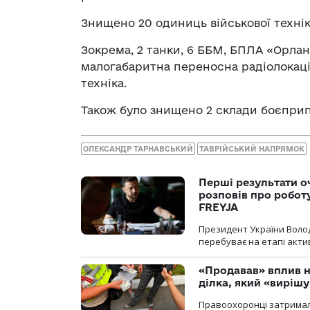
Знищено 20 одиниць військової техні
Зокрема, 2 танки, 6 ББМ, БПЛА «Орлан
малогабаритна переносна радіолокаці
техніка.
Також було знищено 2 склади боєприп
ОЛЕКСАНДР ТАРНАВСЬКИЙ
ТАВРІЙСЬКИЙ НАПРЯМОК
Перші результати о
розповів про робот
FREYJA
Президент України Воло
перебуває на етапі актив
«Продавав» вплив н
ділка, який «виріш
Правоохоронці затримал