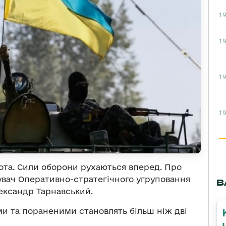
19
19
19
19
ота. Сили оборони рухаються вперед. Про
вач Оперативно-стратегічного угруповання
В
лександр Тарнавський.
ми та пораненими становлять більш ніж дві