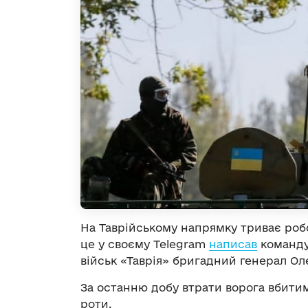
На Таврійському напрямку триває роб
це у своєму Telegram
написав
команду
військ «Таврія» бригадний генерал О
За останню добу втрати ворога вбити
роти.