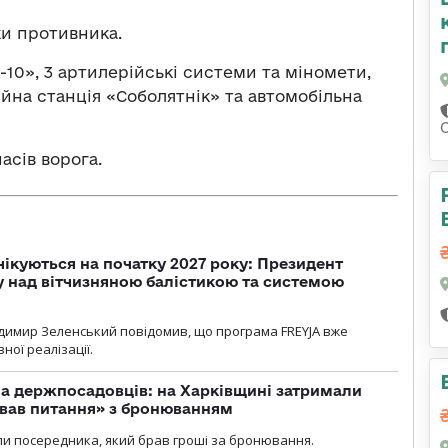
ки противника.
-10», 3 артилерійські системи та міномети,
йна станція «Соболятнік» та автомобільна
асів ворога.
чікуються на початку 2027 року: Президент
у над вітчизняною балістикою та системою
димир Зеленський повідомив, що програма FREYJA вже
ної реалізації.
а держпосадовців: на Харківщині затримали
ував питання» з бронюванням
и посередника, який брав гроші за бронювання.