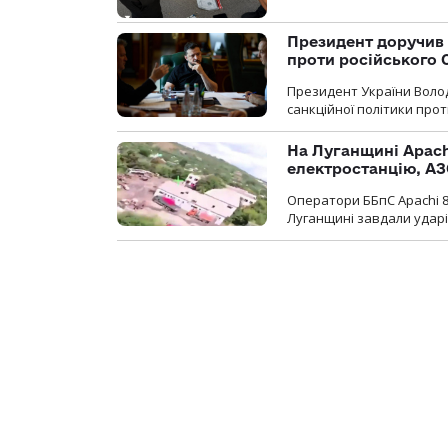
Президент доручив 
проти російського
Президент України Воло
санкційної політики проти
На Луганщині Apach
електростанцію, АЗ
Оператори ББпС Apachi 8
Луганщині завдали ударів