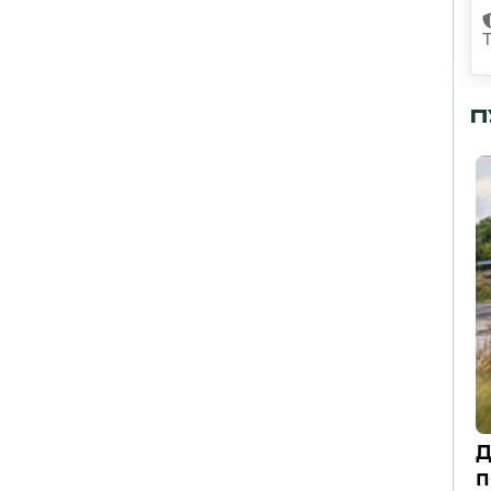
П
Д
п