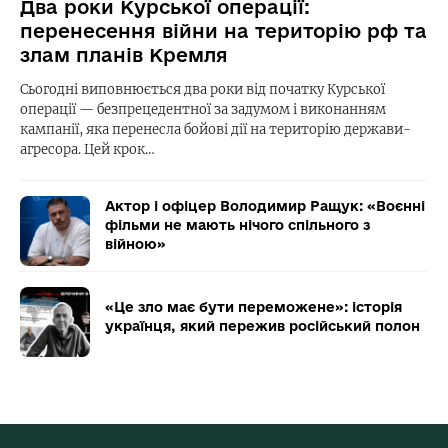
Два роки Курської операції:
перенесення війни на територію рф та
злам планів Кремля
Сьогодні виповнюється два роки від початку Курської
операції — безпрецедентної за задумом і виконанням
кампанії, яка перенесла бойові дії на територію держави-
агресора. Цей крок…
Актор і офіцер Володимир Ращук: «Воєнні
фільми не мають нічого спільного з
війною»
«Це зло має бути переможене»: історія
українця, який пережив російський полон