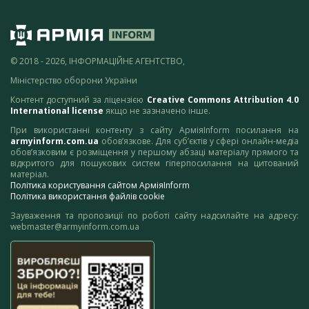
© 2018 - 2026, ІНФОРМАЦІЙНЕ АГЕНТСТВО,
Міністерство оборони України
Контент доступний за ліцензією
Creative Commons Attribution 4.0
International license
якщо не зазначено інше.
При використанні контенту з сайту АрміяInform посилання на
armyinform.com.ua
обов’язкове. Для суб’єктів у сфері онлайн-медіа
обов’язковим є розміщення у першому абзаці матеріалу прямого та
відкритого для пошукових систем гіперпосилання на цитований
матеріал.
Політика користування сайтом АрміяInform
Політика використання файлів cookie
Зауваження та пропозиції по роботі сайту надсилайте на адресу:
webmaster@armyinform.com.ua