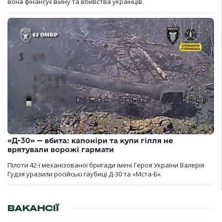
вона фінансує війну та вбивства українців.
«Д-30» — вбита: капоніри та купи гілля не
врятували ворожі гармати
Пілоти 42-ї механізованої бригади імені Героя України Валерія
Гудзя уразили російські гаубиці Д-30 та «Мста-Б».
ВАКАНСІЇ