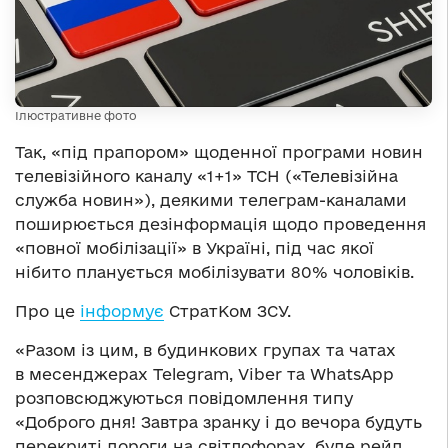
Ілюстративне фото
Так, «під прапором» щоденної програми новин
телевізійного каналу «1+1» ТСН («Телевізійна
служба новин»), деякими телеграм-каналами
поширюється дезінформація щодо проведення
«повної мобілізації» в Україні, під час якої
нібито планується мобілізувати 80% чоловіків.
Про це
інформує
СтратКом ЗСУ.
«Разом із цим, в будинкових групах та чатах
в месенджерах Telegram, Viber та WhatsApp
розповсюджуються повідомлення типу
«Доброго дня! Завтра зранку і до вечора будуть
перекриті дороги на світлофорах, буде рейд,