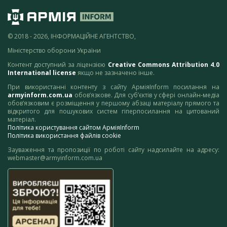
© 2018 - 2026, ІНФОРМАЦІЙНЕ АГЕНТСТВО,
Міністерство оборони України
Контент доступний за ліцензією
Creative Commons Attribution 4.0
International license
якщо не зазначено інше.
При використанні контенту з сайту АрміяInform посилання на
armyinform.com.ua
обов’язкове. Для суб’єктів у сфері онлайн-медіа
обов’язковим є розміщення у першому абзаці матеріалу прямого та
відкритого для пошукових систем гіперпосилання на цитований
матеріал.
Політика користування сайтом АрміяInform
Політика використання файлів cookie
Зауваження та пропозиції по роботі сайту надсилайте на адресу:
webmaster@armyinform.com.ua