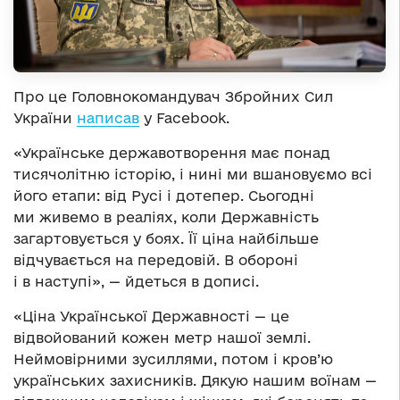
Про це Головнокомандувач Збройних Сил
України
написав
у Facebook.
«Українське державотворення має понад
тисячолітню історію, і нині ми вшановуємо всі
його етапи: від Русі і дотепер. Сьогодні
ми живемо в реаліях, коли Державність
загартовується у боях. Її ціна найбільше
відчувається на передовій. В обороні
і в наступі», — йдеться в дописі.
«Ціна Української Державності — це
відвойований кожен метр нашої землі.
Неймовірними зусиллями, потом і кров’ю
українських захисників. Дякую нашим воїнам —