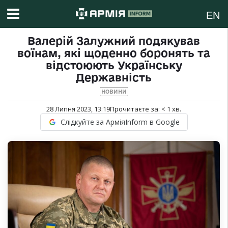
EN
Валерій Залужний подякував
воїнам, які щоденно боронять та
відстоюють Українську
Державність
НОВИНИ
28 Липня 2023, 13:19
Прочитаєте за:
< 1
хв.
Слідкуйте за АрміяInform в Google