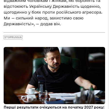
відважним чоловікам і жінкам, які боронять та
відстоюють Українську Державність щоденно,
щогодинно у боях проти російського агресора.
Ми — сильний народ, захистимо свою
Державність!», — додав він.
STOPRUSSIA
Перші результати очікуються на початку 2027 року: