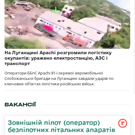
На Луганщині Apachi розгромили логістику
окупантів: уражено електростанцію, АЗС і
транспорт
Оператори ББпС Apachi 81-ї окремої аеромобільної
Слобожанської бригади на Луганщині завдали ударів по
ключових об’єктах логістики російських військ.
ВАКАНСІЇ
Зовнішній пілот (оператор)
безпілотних літальних апаратів