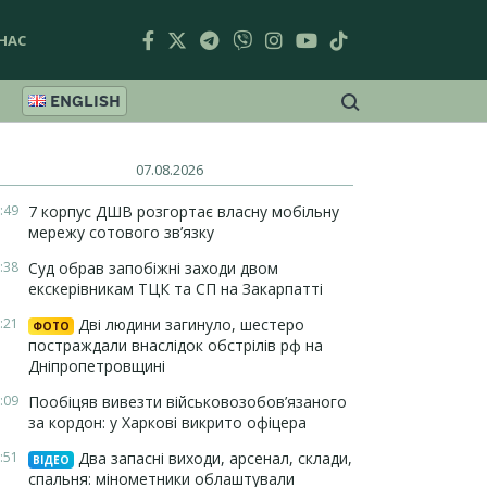
НАС
ENGLISH
07.08.2026
:49
7 корпус ДШВ розгортає власну мобільну
мережу сотового зв’язку
:38
Суд обрав запобіжні заходи двом
екскерівникам ТЦК та СП на Закарпатті
:21
Дві людини загинуло, шестеро
ФОТО
постраждали внаслідок обстрілів рф на
Дніпропетровщині
:09
Пообіцяв вивезти військовозобов’язаного
за кордон: у Харкові викрито офіцера
:51
Два запасні виходи, арсенал, склади,
ВІДЕО
спальня: мінометники облаштували