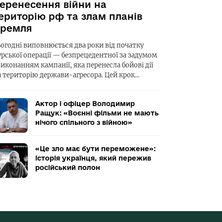
еренесення війни на
ериторію рф та злам планів
ремля
ьогодні виповнюється два роки від початку
урської операції — безпрецедентної за задумом
виконанням кампанії, яка перенесла бойові дії
а територію держави-агресора. Цей крок…
Актор і офіцер Володимир
Ращук: «Воєнні фільми не мають
нічого спільного з війною»
«Це зло має бути переможене»:
історія українця, який пережив
російський полон