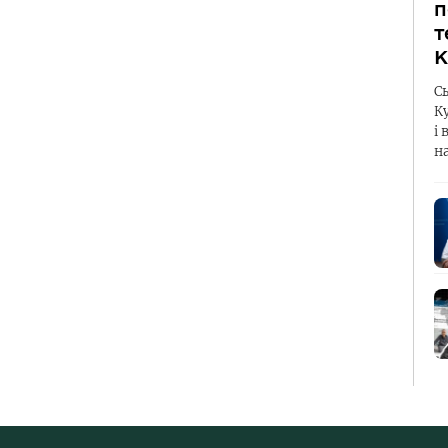
п
т
К
С
К
і 
н