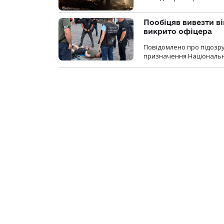
Пообіцяв вивезти ві
викрито офіцера
Повідомлено про підозр
призначення Національної 