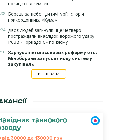
позицію під землею
:38
Борець за небо і дитячі мрії: історія
прикордонника «Кума»
:24
Двоє людей загинули, ще четверо
постраждали внаслідок ворожого удару
РСЗВ «Торнадо-С» по Ізюму
:10
Харчування військових реформують:
Міноборони запускає нову систему
закупівель
ВСІ НОВИНИ
АКАНСІЇ
Навідник танкового
взводу
від 30000 до 130000 грн