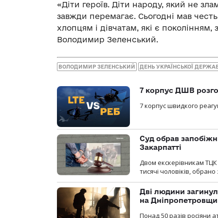
«Діти героїв. Діти народу, який не зл
завжди перемагає. Сьогодні мав чест
хлопцям і дівчатам, які є поколінням,
Володимир Зеленський.
ВОЛОДИМИР ЗЕЛЕНСЬКИЙ
ДЕНЬ УКРАЇНСЬКОЇ ДЕРЖА
7 корпус ДШВ розго
7 корпус швидкого реагу
Суд обрав запобіжн
Закарпатті
Двом екскерівникам ТЦК 
тисячі чоловіків, обрано
Дві людини загинул
на Дніпропетровщи
Понад 50 разів росіяни 