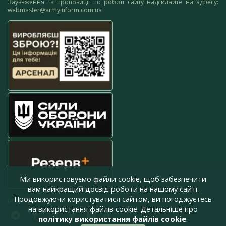
Зауваження та пропозиції по роботі сайту надсилайте на адресу:
webmaster@armyinform.com.ua
Ми використовуємо файли cookie, щоб забезпечити
вам найкращий досвід роботи на нашому сайті.
Продовжуючи користуватися сайтом, ви погоджуєтесь
press@armyinform.com.ua
на використання файлів cookie. Детальніше про
політику використання файлів cookie
.