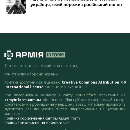
українця, який пережив російський полон
© 2018 - 2026, ІНФОРМАЦІЙНЕ АГЕНТСТВО,
Міністерство оборони України
Контент доступний за ліцензією
Creative Commons Attribution 4.0
International license
якщо не зазначено інше.
При використанні контенту з сайту АрміяInform посилання на
armyinform.com.ua
обов’язкове. Для суб’єктів у сфері онлайн-медіа
обов’язковим є розміщення у першому абзаці матеріалу прямого та
відкритого для пошукових систем гіперпосилання на цитований
матеріал.
Політика користування сайтом АрміяInform
Політика використання файлів cookie