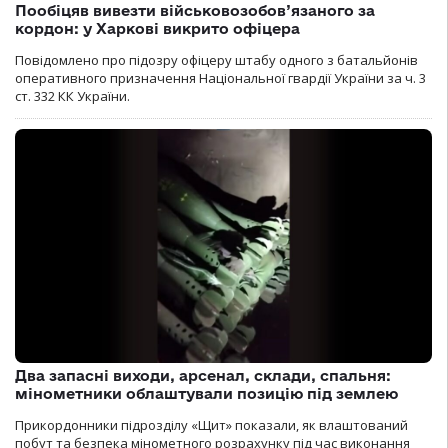
Пообіцяв вивезти військовозобов’язаного за
кордон: у Харкові викрито офіцера
Повідомлено про підозру офіцеру штабу одного з батальйонів
оперативного призначення Національної гвардії України за ч. 3
ст. 332 КК України.
Два запасні виходи, арсенал, склади, спальня:
мінометники облаштували позицію під землею
Прикордонники підрозділу «Щит» показали, як влаштований
побут та безпека мінометного розрахунку під час виконання