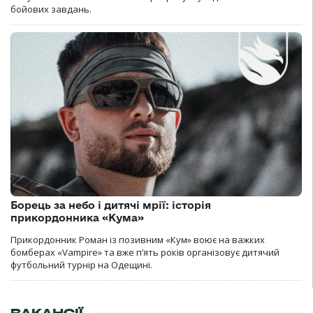
бойових завдань.
Борець за небо і дитячі мрії: історія
прикордонника «Кума»
Прикордонник Роман із позивним «Кум» воює на важких
бомберах «Vampire» та вже п’ять років організовує дитячий
футбольний турнір на Одещині.
ВАКАНСІЇ