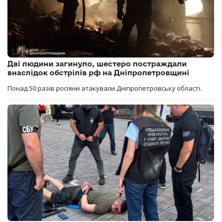
Дві людини загинуло, шестеро постраждали
внаслідок обстрілів рф на Дніпропетровщині
Понад 50 разів росіяни атакували Дніпропетровську області.