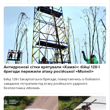
Антидронові сітки врятували «Хамві»: бійці 128-ї
бригади пережили атаку російської «Молнії»
Бійці 128-ї Закарпатської бригади, повертаючись із бойового
завдання, потрапили під атаку російського ударного
безпілотника «Молнія».