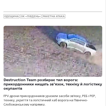
ОДЕЩИНА
ОК «ПІВДЕНЬ»
РАКЕТНА АТАКА
Destruction Team розбирає тил ворога:
прикордонники нищать зв’язок, техніку й логістику
окупантів
FPV-дрони прикордонників уразили засоби зв’язку, РЕБ і РЕР,
техніку, укриття та логістичний хаб ворога на Північно-
Слобожанському напрямку.