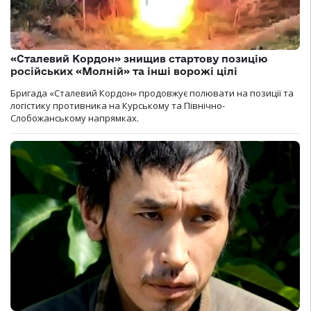
«Сталевий Кордон» знищив стартову позицію
російських «Молній» та інші ворожі цілі
Бригада «Сталевий Кордон» продовжує полювати на позиції та
логістику противника на Курському та Північно-
Слобожанському напрямках.