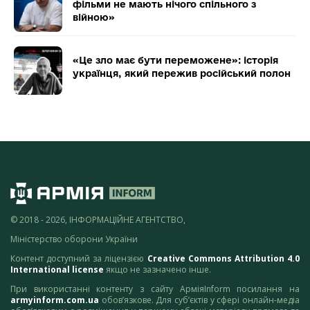
фільми не мають нічого спільного з
війною»
«Це зло має бути переможене»: історія
українця, який пережив російський полон
© 2018 - 2026, ІНФОРМАЦІЙНЕ АГЕНТСТВО,
Міністерство оборони України
Контент доступний за ліцензією
Creative Commons Attribution 4.0
International license
якщо не зазначено інше.
При використанні контенту з сайту АрміяInform посилання на
armyinform.com.ua
обов’язкове. Для суб’єктів у сфері онлайн-медіа