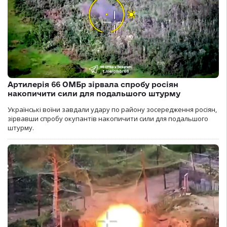
Артилерія 66 ОМБр зірвала спробу росіян
накопичити сили для подальшого штурму
Українські воїни завдали удару по району зосередження росіян,
зірвавши спробу окупантів накопичити сили для подальшого
штурму.