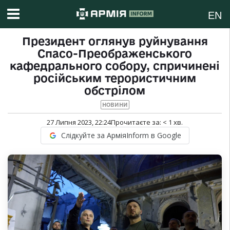
EN
Президент оглянув руйнування
Спасо-Преображенського
кафедрального собору, спричинені
російським терористичним
обстрілом
НОВИНИ
27 Липня 2023, 22:24
Прочитаєте за:
< 1
хв.
Слідкуйте за АрміяInform в Google