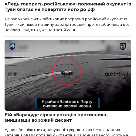
«Ледь говорить російською»: полонений окупант із
Туви благає не повертати його до рф
До рук українських військових потрапив російський окупант із
Туви, який пішов на війну заради грошей, проте побачивши все
на власні очі, втік уже на третій день
Рій «Баракуд» зірвав ротацію противника,
знищивши ворожий десант
Ударні безпілотники, запущені з українських безекіпажних
катерів зірвали ротацію окупантів в районі Залізного Порту на