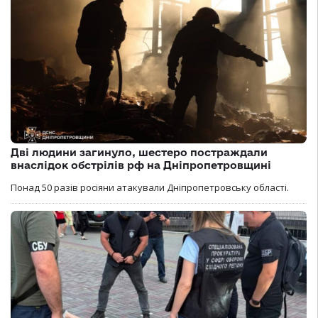
Дві людини загинуло, шестеро постраждали
внаслідок обстрілів рф на Дніпропетровщині
Понад 50 разів росіяни атакували Дніпропетровську області.