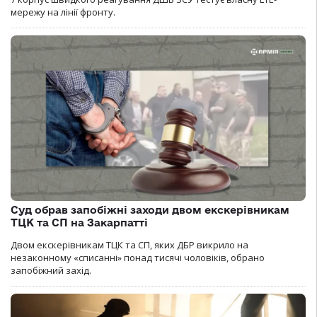
мережу на лінії фронту.
Суд обрав запобіжні заходи двом екскерівникам
ТЦК та СП на Закарпатті
Двом екскерівникам ТЦК та СП, яких ДБР викрило на
незаконному «списанні» понад тисячі чоловіків, обрано
запобіжний захід.