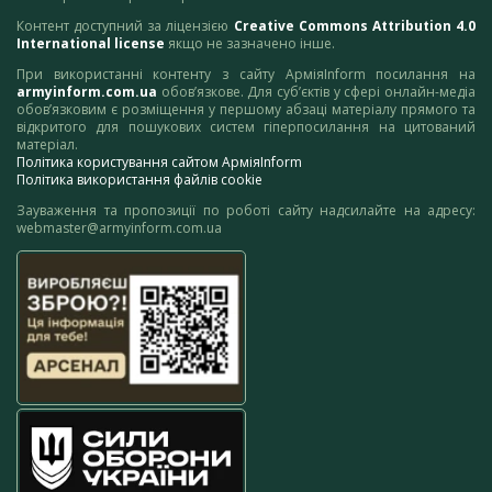
Контент доступний за ліцензією
Creative Commons Attribution 4.0
International license
якщо не зазначено інше.
При використанні контенту з сайту АрміяInform посилання на
armyinform.com.ua
обов’язкове. Для суб’єктів у сфері онлайн-медіа
обов’язковим є розміщення у першому абзаці матеріалу прямого та
відкритого для пошукових систем гіперпосилання на цитований
матеріал.
Політика користування сайтом АрміяInform
Політика використання файлів cookie
Зауваження та пропозиції по роботі сайту надсилайте на адресу:
webmaster@armyinform.com.ua