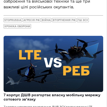
озброєння та військової техніки та ще три
важливі цілі російських окупантів.
STOPRUSSIA
АГРЕСІЯ РФ
ВІЙНА
ВТОРГНЕННЯ РФ
ГШ ЗСУ
ХРОНІКА ОБОРОНИ
7 корпус ДШВ розгортає власну мобільну мережу
сотового зв’язку
7 корпус швидкого реагування ДШВ ЗСУ тестує власну LTE-