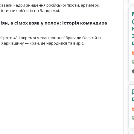
азали кадри знищення російської піхоти, артилерії,
гістичних об’єктів на Запоріжжі.
ян, а сімох взяв у полон: історія командира
ї роти 43-ї окремої механізованої бригади Олексій із
 Харківщину — край, де народився та виріс.