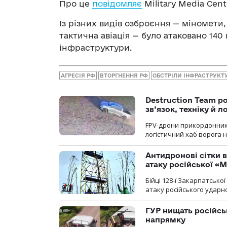
Про це
повідомляє
Military Media Cent
Із різних видів озброєння — міномети,
тактична авіація — було атаковано 140 
інфраструктури.
АГРЕСІЯ РФ
ВТОРГНЕННЯ РФ
ОБСТРІЛИ ІНФРАСТРУКТ
Destruction Team р
зв’язок, техніку й л
FPV-дрони прикордонників
логістичний хаб ворога 
Антидронові сітки в
атаку російської «М
Бійці 128-ї Закарпатсько
атаку російського ударн
ГУР нищать російськ
напрямку