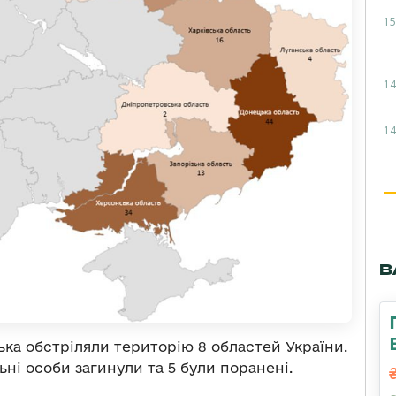
15
14
14
В
ька обстріляли територію 8 областей України.
ні особи загинули та 5 були поранені.