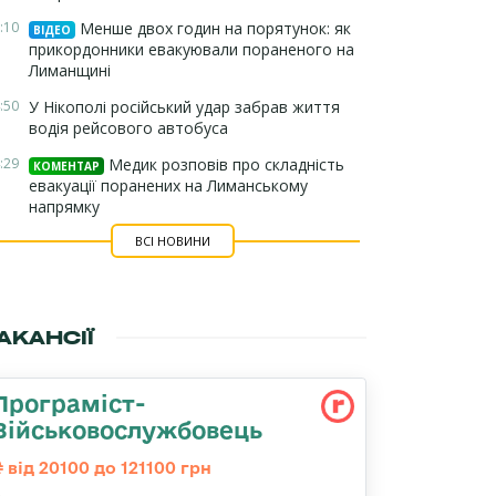
:10
Менше двох годин на порятунок: як
ВІДЕО
прикордонники евакуювали пораненого на
Лиманщині
:50
У Нікополі російський удар забрав життя
водія рейсового автобуса
:29
Медик розповів про складність
КОМЕНТАР
евакуації поранених на Лиманському
напрямку
ВСІ НОВИНИ
АКАНСІЇ
Програміст-
Військовослужбовець
від 20100 до 121100 грн