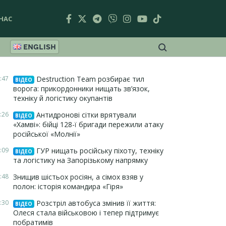
НАС
ENGLISH
:47
Destruction Team розбирає тил
ВІДЕО
ворога: прикордонники нищать зв’язок,
техніку й логістику окупантів
:26
Антидронові сітки врятували
ВІДЕО
«Хамві»: бійці 128-ї бригади пережили атаку
російської «Молнії»
:09
ГУР нищать російську піхоту, техніку
ВІДЕО
та логістику на Запорізькому напрямку
:48
Знищив шістьох росіян, а сімох взяв у
полон: історія командира «Гіря»
:30
Розстріл автобуса змінив її життя:
ВІДЕО
Олеся стала військовою і тепер підтримує
побратимів