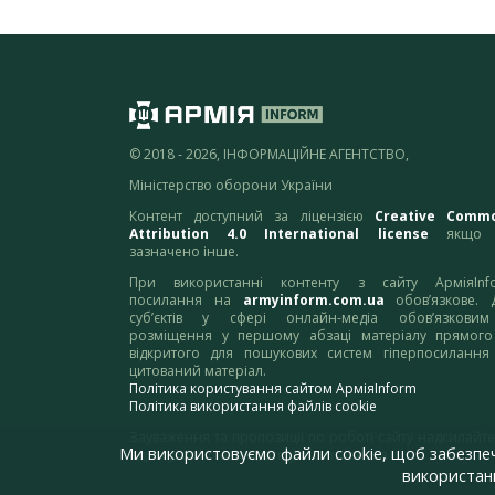
© 2018 - 2026, ІНФОРМАЦІЙНЕ АГЕНТСТВО,
Міністерство оборони України
Контент доступний за ліцензією
Creative Comm
Attribution 4.0 International license
якщо 
зазначено інше.
При використанні контенту з сайту АрміяInf
посилання на
armyinform.com.ua
обов’язкове. 
суб’єктів у сфері онлайн-медіа обов’язкови
розміщення у першому абзаці матеріалу прямого
відкритого для пошукових систем гіперпосилання
цитований матеріал.
Політика користування сайтом АрміяInform
Політика використання файлів cookie
Зауваження та пропозиції по роботі сайту надсилайте
Ми використовуємо файли cookie, щоб забезпе
адресу:
webmaster@armyinform.com.ua
використанн