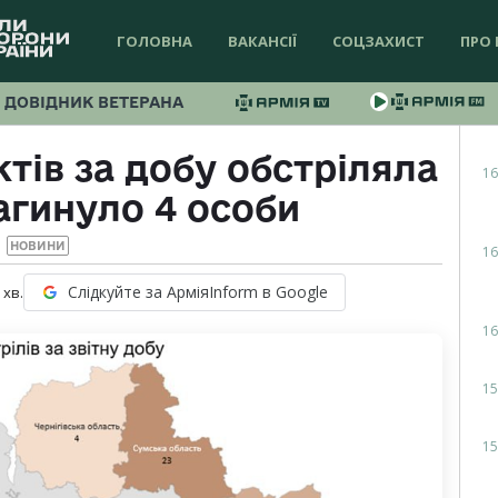
ГОЛОВНА
ВАКАНСІЇ
СОЦЗАХИСТ
ПРО 
ДОВІДНИК ВЕТЕРАНА
тів за добу обстріляла
16
агинуло 4 особи
НОВИНИ
16
Слідкуйте за АрміяInform в Google
хв.
16
15
15