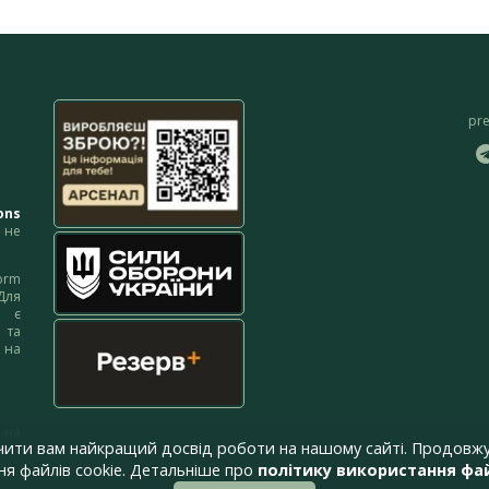
pr
ons
не
orm
Для
м є
 та
 на
 на
чити вам найкращий досвід роботи на нашому сайті. Продовжу
я файлів cookie. Детальніше про
політику використання фай