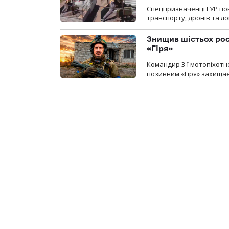
Спецпризначенці ГУР пок
транспорту, дронів та ло
Знищив шістьох росі
«Гіря»
Командир 3-ї мотопіхотно
позивним «Гіря» захищає