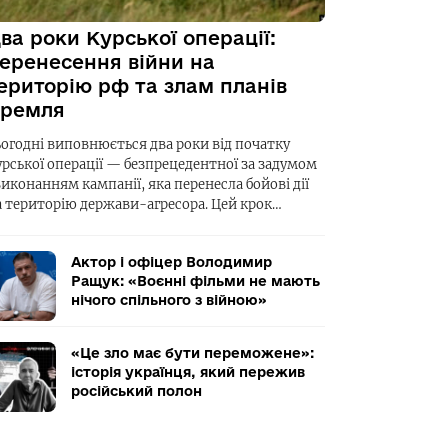
ва роки Курської операції:
еренесення війни на
ериторію рф та злам планів
ремля
ьогодні виповнюється два роки від початку
урської операції — безпрецедентної за задумом
виконанням кампанії, яка перенесла бойові дії
а територію держави-агресора. Цей крок…
Актор і офіцер Володимир
Ращук: «Воєнні фільми не мають
нічого спільного з війною»
«Це зло має бути переможене»:
історія українця, який пережив
російський полон