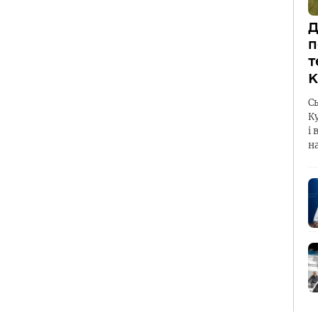
Д
п
т
К
С
К
і 
н