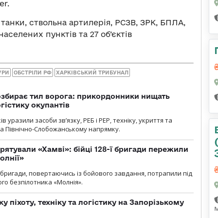
er.
 танки, ствольна артилерія, РСЗВ, ЗРК, БПЛА,
населених пунктів та 27 об’єктів
УРИ
ОБСТРІЛИ РФ
ХАРКІВСЬКИЙ ТРИБУНАЛ
озбирає тил ворога: прикордонники нищать
огістику окупантів
 уразили засоби зв’язку, РЕБ і РЕР, техніку, укриття та
на Північно-Слобожанському напрямку.
рятували «Хамві»: бійці 128-ї бригади пережили
олнії»
ї бригади, повертаючись із бойового завдання, потрапили під
ого безпілотника «Молнія».
у піхоту, техніку та логістику на Запорізькому