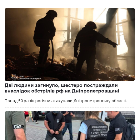
Дві людини загинуло, шестеро постраждали
внаслідок обстрілів рф на Дніпропетровщині
Понад 50 разів росіяни атакували Дніпропетровську області.