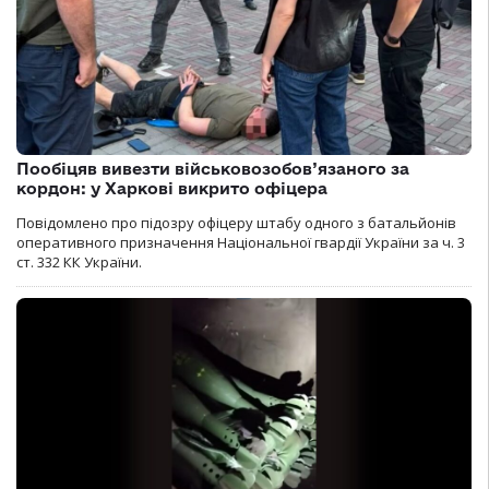
Пообіцяв вивезти військовозобов’язаного за
кордон: у Харкові викрито офіцера
Повідомлено про підозру офіцеру штабу одного з батальйонів
оперативного призначення Національної гвардії України за ч. 3
ст. 332 КК України.