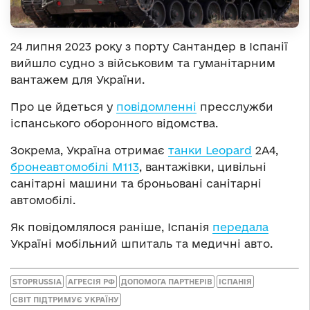
24 липня 2023 року з порту Сантандер в Іспанії
вийшло судно з військовим та гуманітарним
вантажем для України.
Про це йдеться у
повідомленні
пресслужби
іспанського оборонного відомства.
Зокрема, Україна отримає
танки Leopard
2A4,
бронеавтомобілі М113
, вантажівки, цивільні
санітарні машини та броньовані санітарні
автомобілі.
Як повідомлялося раніше, Іспанія
передала
Україні мобільний шпиталь та медичні авто.
STOPRUSSIA
АГРЕСІЯ РФ
ДОПОМОГА ПАРТНЕРІВ
ІСПАНІЯ
СВІТ ПІДТРИМУЄ УКРАЇНУ