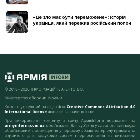
«Це зло має бути переможене»: історія
українця, який пережив російський полон
© 2018 - 2026, ІНФОРМАЦІЙНЕ АГЕНТСТВО,
Міністерство оборони України
Контент доступний за ліцензією
Creative Commons Attribution 4.0
International license
якщо не зазначено інше.
При використанні контенту з сайту АрміяInform посилання на
armyinform.com.ua
обов’язкове. Для суб’єктів у сфері онлайн-медіа
обов’язковим є розміщення у першому абзаці матеріалу прямого та
відкритого для пошукових систем гіперпосилання на цитований