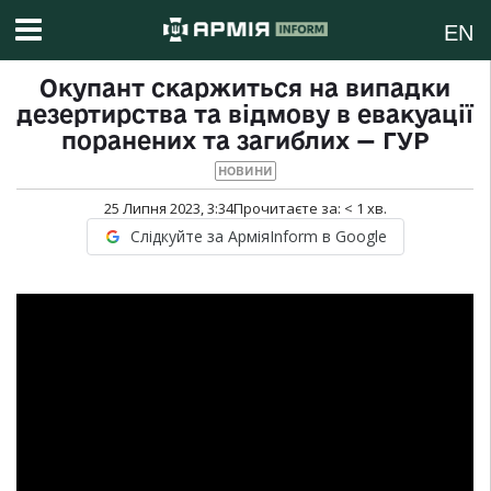
EN
Окупант скаржиться на випадки
дезертирства та відмову в евакуації
поранених та загиблих — ГУР
НОВИНИ
25 Липня 2023, 3:34
Прочитаєте за:
< 1
хв.
Слідкуйте за АрміяInform в Google