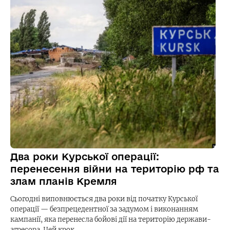
Два роки Курської операції:
перенесення війни на територію рф та
злам планів Кремля
Сьогодні виповнюється два роки від початку Курської
операції — безпрецедентної за задумом і виконанням
кампанії, яка перенесла бойові дії на територію держави-
агресора. Цей крок…