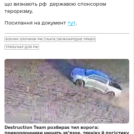
що визнають рф державою спонсором
тероризму.
Посилання на документ
тут
.
ВОЄННІ ЗЛОЧИНИ РФ
ГААГА
МІЖНАРОДНЕ ПРАВО
ТРИБУНАР ДЛЯ РФ
Destruction Team розбирає тил ворога:
прикордонники нищать зв’язок, техніку й логістику