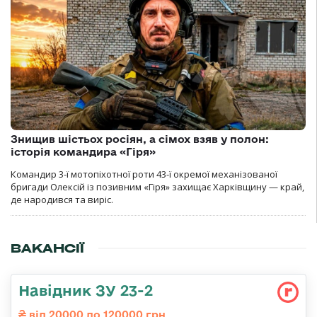
Знищив шістьох росіян, а сімох взяв у полон:
історія командира «Гіря»
Командир 3-ї мотопіхотної роти 43-ї окремої механізованої
бригади Олексій із позивним «Гіря» захищає Харківщину — край,
де народився та виріс.
ВАКАНСІЇ
Навідник ЗУ 23-2
від 20000 до 120000 грн