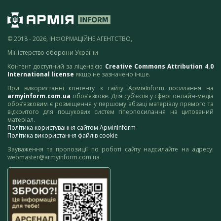
© 2018 - 2026, ІНФОРМАЦІЙНЕ АГЕНТСТВО,
Міністерство оборони України
Контент доступний за ліцензією
Creative Commons Attribution 4.0
International license
якщо не зазначено інше.
При використанні контенту з сайту АрміяInform посилання на
armyinform.com.ua
обов’язкове. Для суб’єктів у сфері онлайн-медіа
обов’язковим є розміщення у першому абзаці матеріалу прямого та
відкритого для пошукових систем гіперпосилання на цитований
матеріал.
Політика користування сайтом АрміяInform
Політика використання файлів cookie
Зауваження та пропозиції по роботі сайту надсилайте на адресу:
webmaster@armyinform.com.ua