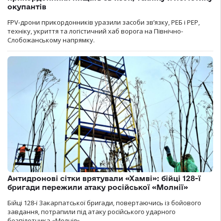
окупантів
FPV-дрони прикордонників уразили засоби зв’язку, РЕБ і РЕР,
техніку, укриття та логістичний хаб ворога на Північно-
Слобожанському напрямку.
Антидронові сітки врятували «Хамві»: бійці 128-ї
бригади пережили атаку російської «Молнії»
Бійці 128-ї Закарпатської бригади, повертаючись із бойового
завдання, потрапили під атаку російського ударного
безпілотника «Молнія».