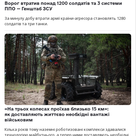
Ворог втратив понад 1200 солдатів та 3 системи
ППО — Генштаб ЗСУ
За минулу добу втрати армії країни-агресора становлять 1280
солдатів та три танки.
«На трьох колесах проїхав близько 15 км»:
як доставляють життєво необхідні вантажі
військовим
Кілька років тому наземні роботизовані комплекси здавалися
технологією майбутнього, а тепер ними доставляють необхідні