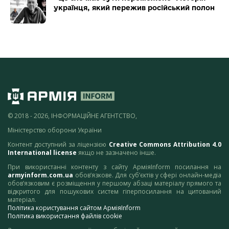
українця, який пережив російський полон
© 2018 - 2026, ІНФОРМАЦІЙНЕ АГЕНТСТВО,
Міністерство оборони України
Контент доступний за ліцензією
Creative Commons Attribution 4.0
International license
якщо не зазначено інше.
При використанні контенту з сайту АрміяInform посилання на
armyinform.com.ua
обов’язкове. Для суб’єктів у сфері онлайн-медіа
обов’язковим є розміщення у першому абзаці матеріалу прямого та
відкритого для пошукових систем гіперпосилання на цитований
матеріал.
Політика користування сайтом АрміяInform
Політика використання файлів cookie