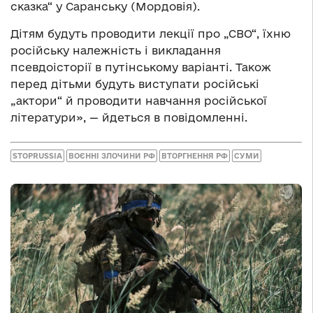
сказка“ у Саранську (Мордовія).
Дітям будуть проводити лекції про „СВО“, їхню
російську належність і викладання
псевдоісторії в путінському варіанті. Також
перед дітьми будуть виступати російські
„актори“ й проводити навчання російської
літератури», — йдеться в повідомленні.
STOPRUSSIA
ВОЄННІ ЗЛОЧИНИ РФ
ВТОРГНЕННЯ РФ
СУМИ