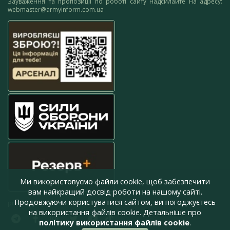
Зауваження та пропозиції по роботі сайту надсилайте на адресу:
webmaster@armyinform.com.ua
Ми використовуємо файли cookie, щоб забезпечити
вам найкращий досвід роботи на нашому сайті.
Продовжуючи користуватися сайтом, ви погоджуєтесь
press@armyinform.com.ua
на використання файлів cookie. Детальніше про
політику використання файлів cookie
.