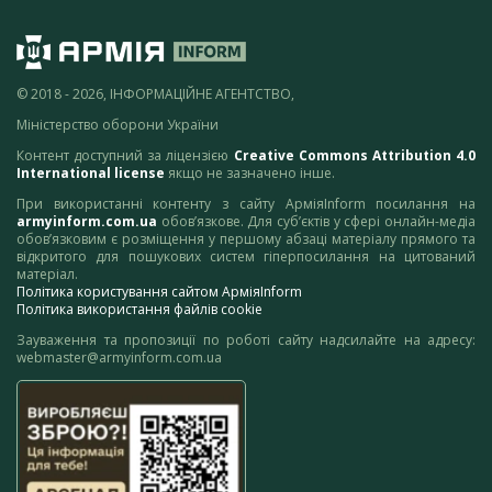
© 2018 - 2026, ІНФОРМАЦІЙНЕ АГЕНТСТВО,
Міністерство оборони України
Контент доступний за ліцензією
Creative Commons Attribution 4.0
International license
якщо не зазначено інше.
При використанні контенту з сайту АрміяInform посилання на
armyinform.com.ua
обов’язкове. Для суб’єктів у сфері онлайн-медіа
обов’язковим є розміщення у першому абзаці матеріалу прямого та
відкритого для пошукових систем гіперпосилання на цитований
матеріал.
Політика користування сайтом АрміяInform
Політика використання файлів cookie
Зауваження та пропозиції по роботі сайту надсилайте на адресу:
webmaster@armyinform.com.ua