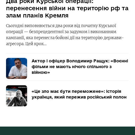
Два роки Курської операції:
перенесення війни на територію рф та
злам планів Кремля
Сьогодні виповнюється два роки від початку Курської
операції — безпрецедентної за задумом і виконанням
кампанії, яка перенесла бойові дії на територію держави-
агресора. Цей крок…
Актор і офіцер Володимир Ращук: «Воєнні
фільми не мають нічого спільного з
війною»
«Це зло має бути переможене»: історія
українця, який пережив російський полон