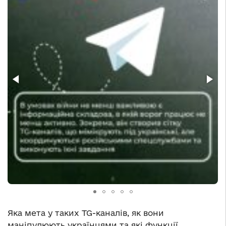
Яка мета у таких TG-каналів, як вони
маніпулюють українцями та які функції