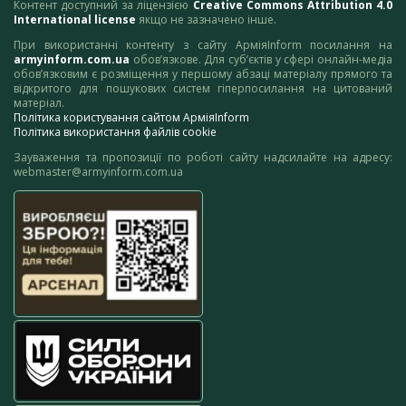
Контент доступний за ліцензією
Creative Commons Attribution 4.0
International license
якщо не зазначено інше.
При використанні контенту з сайту АрміяInform посилання на
armyinform.com.ua
обов’язкове. Для суб’єктів у сфері онлайн-медіа
обов’язковим є розміщення у першому абзаці матеріалу прямого та
відкритого для пошукових систем гіперпосилання на цитований
матеріал.
Політика користування сайтом АрміяInform
Політика використання файлів cookie
Зауваження та пропозиції по роботі сайту надсилайте на адресу:
webmaster@armyinform.com.ua