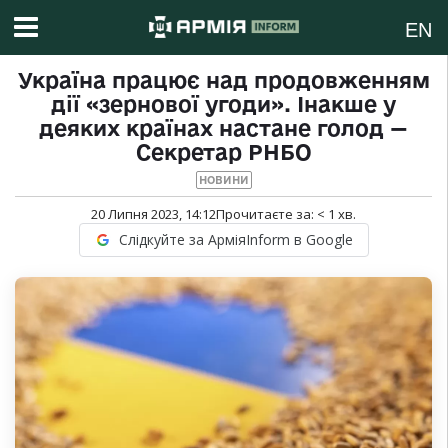
EN
Україна працює над продовженням
дії «зернової угоди». Інакше у
деяких країнах настане голод —
Секретар РНБО
НОВИНИ
20 Липня 2023, 14:12
Прочитаєте за:
< 1
хв.
Слідкуйте за АрміяInform в Google