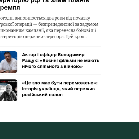
ериторію рф та злам планів
ремля
ьогодні виповнюється два роки від початку
урської операції — безпрецедентної за задумом
виконанням кампанії, яка перенесла бойові дії
а територію держави-агресора. Цей крок…
Актор і офіцер Володимир
Ращук: «Воєнні фільми не мають
нічого спільного з війною»
«Це зло має бути переможене»:
історія українця, який пережив
російський полон