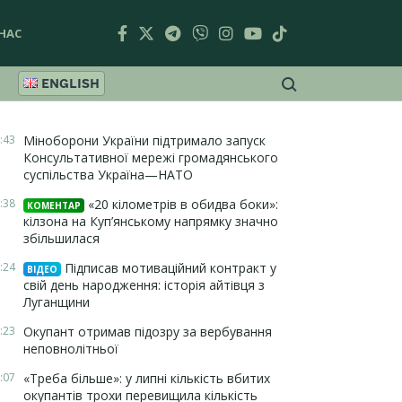
НАС
ENGLISH
:43
Міноборони України підтримало запуск
Консультативної мережі громадянського
суспільства Україна—НАТО
:38
«20 кілометрів в обидва боки»:
КОМЕНТАР
кілзона на Куп’янському напрямку значно
збільшилася
:24
Підписав мотиваційний контракт у
ВІДЕО
свій день народження: історія айтівця з
Луганщини
:23
Окупант отримав підозру за вербування
неповнолітньої
:07
«Треба більше»: у липні кількість вбитих
окупантів трохи перевищила кількість