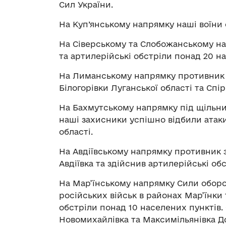
Сил України.
На Куп’янському напрямку наші воїни
На Сіверському та Слобожанському н
та артилерійські обстріли понад 20 н
На Лиманському напрямку противник з
Білогорівки Луганської області та Спір
На Бахмутському напрямку під щільним
наші захисники успішно відбили атак
області.
На Авдіївському напрямку противник з
Авдіївка та здійснив артилерійські об
На Мар’їнському напрямку Сили обор
російських військ в районах Мар’їнки
обстріли понад 10 населених пунктів. 
Новомихайлівка та Максимільянівка До