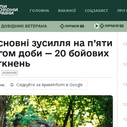
ГОЛОВНА
ВАКАНСІЇ
СОЦЗАХИСТ
ПРО 
ДОВІДНИК ВЕТЕРАНА
новні зусилля на п’яти
12
гом доби — 20 бойових
ткнень
12
НОВИНИ
12
Слідкуйте за АрміяInform в Google
хв.
12
12