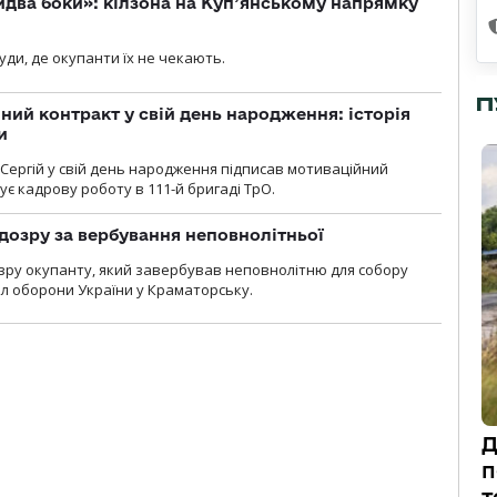
бидва боки»: кілзона на Куп’янському напрямку
я
уди, де окупанти їх не чекають.
П
ний контракт у свій день народження: історія
и
 Сергій у свій день народження підписав мотиваційний
ує кадрову роботу в 111-й бригаді ТрО.
дозру за вербування неповнолітньої
зру окупанту, який завербував неповнолітню для собору
л оборони України у Краматорську.
Д
п