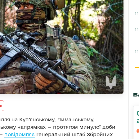
11
11
11
В
я
лля на Куп’янському, Лиманському,
нському напрямках — протягом минулої доби
 —
повідомляє
Генеральний штаб Збройних