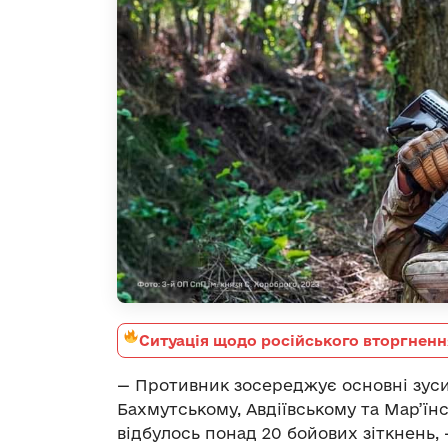
Ситуація щодо російського вторгненн
— Противник зосереджує основні зуси
Бахмутському, Авдіївському та Мар’ї
відбулось понад 20 бойових зіткнень,