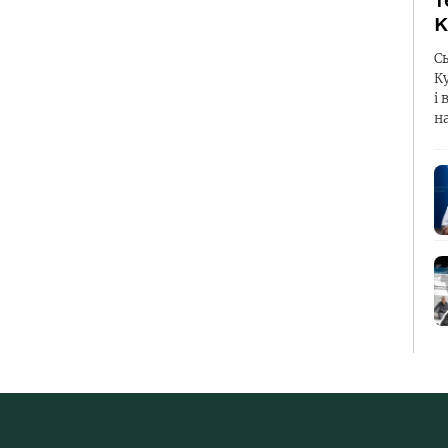
т
К
С
К
і 
н