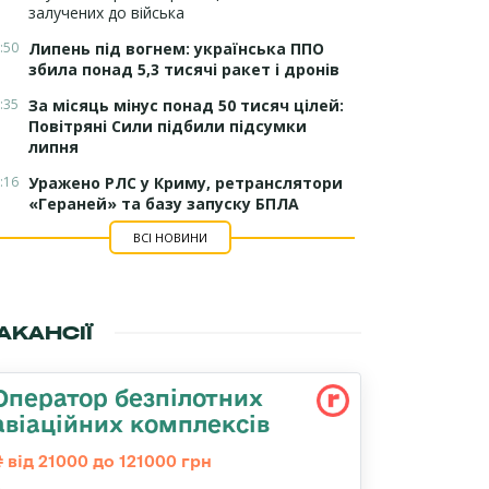
залучених до війська
:50
Липень під вогнем: українська ППО
збила понад 5,3 тисячі ракет і дронів
:35
За місяць мінус понад 50 тисяч цілей:
Повітряні Сили підбили підсумки
липня
:16
Уражено РЛС у Криму, ретранслятори
«Гераней» та базу запуску БПЛА
ВСІ НОВИНИ
АКАНСІЇ
Оператор безпілотних
авіаційних комплексів
від 21000 до 121000 грн