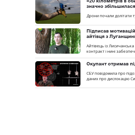
«20 кілометрів в о
значно збільшилас
Дрони почали долітати т
Підписав мотивацій
айтівця з Луганщин
Айтівець із Лисичанська
контракт і нині забезпеч
Окупант отримав пі
СБУ повідомила про підо
даних про дислокацію Си