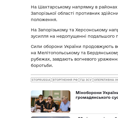
На Шахтарському напрямку в районах 
Запорізької області противник здійсн
положення.
На Запорізькому та Херсонському на
зусилля на недопущенні подальшого п
Сили оборони України продовжують ве
на Мелітопольському та Бердянському
рубежах, завдають вогневого ураженн
боротьби.
STOPRUSSIA
ВТОРГНЕННЯ РФ
ГШ ЗСУ
ОПЕРАТИВНА І
Міноборони України
громадянського су