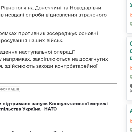
Рівнополя на Донеччині та Новодарівки
ив невдалі спроби відновлення втраченого
прямках противник зосереджує основні
росування наших військ.
дення наступальної операції
 напрямках, закріплюються на досягнутих
я, здійснюють заходи контрбатарейної
НФОРМАЦІЯ
 підтримало запуск Консультативної мережі
спільства Україна—НАТО