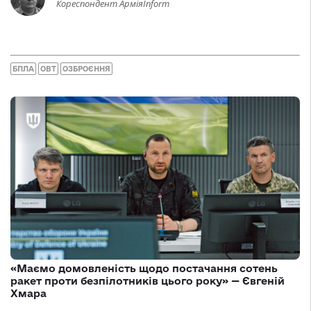
Кореспондент АрміяInform
БПЛА
ОВТ
ОЗБРОЄННЯ
«Маємо домовленість щодо постачання сотень
ракет проти безпілотників цього року» — Євгеній
Хмара