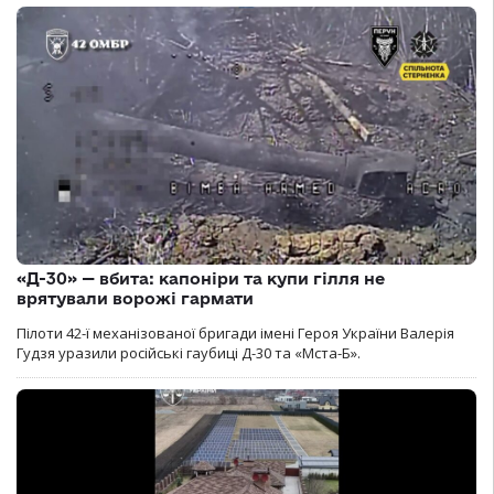
«Д-30» — вбита: капоніри та купи гілля не
врятували ворожі гармати
Пілоти 42-ї механізованої бригади імені Героя України Валерія
Гудзя уразили російські гаубиці Д-30 та «Мста-Б».