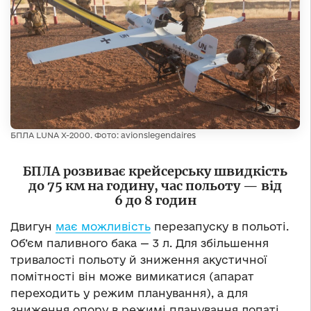
БПЛА LUNA X-2000. Фото: avionslegendaires
БПЛА розвиває крейсерську швидкість
до 75 км на годину, час польоту — від
6 до 8 годин
Двигун
має можливість
перезапуску в польоті.
Об’єм паливного бака — 3 л. Для збільшення
тривалості польоту й зниження акустичної
помітності він може вимикатися (апарат
переходить у режим планування), а для
зниження опору в режимі планування лопаті