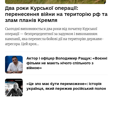
Два роки Курської операції:
перенесення війни на територію рф та
злам планів Кремля
Сьогодні виповнюється два роки від початку Курської
операції — безпрецедентної за задумом і виконанням
кампанії, яка перенесла бойові дії на територію держави-
агресора. Цей крок…
Актор і офіцер Володимир Ращук: «Воєнні
фільми не мають нічого спільного з
війною»
«Це зло має бути переможене»: історія
українця, який пережив російський полон