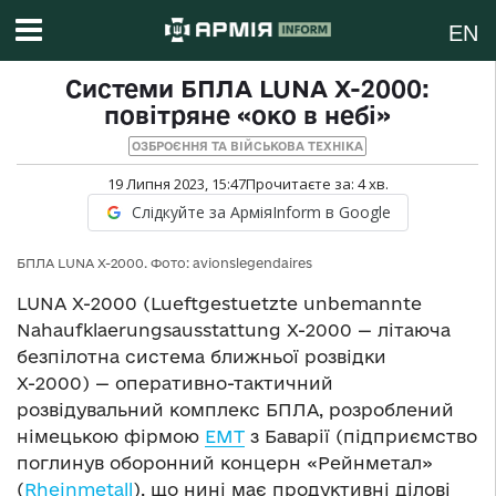
EN
Системи БПЛА LUNA X-2000:
повітряне «око в небі»
ОЗБРОЄННЯ ТА ВІЙСЬКОВА ТЕХНІКА
19 Липня 2023, 15:47
Прочитаєте за:
4
хв.
Слідкуйте за АрміяInform в Google
БПЛА LUNA X-2000. Фото: avionslegendaires
LUNA X-2000 (Lueftgestuetzte unbemannte
Nahaufklaerungsausstattung X-2000 — літаюча
безпілотна система ближньої розвідки
Х-2000) — оперативно-тактичний
розвідувальний комплекс БПЛА, розроблений
німецькою фірмою
EMT
з Баварії (підприємство
поглинув оборонний концерн «Рейнметал»
(
Rheinmetall
), що нині має продуктивні ділові