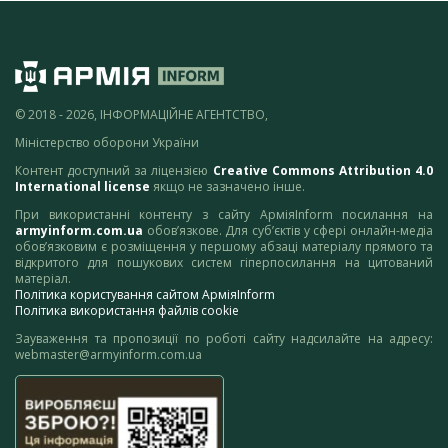
© 2018 - 2026, ІНФОРМАЦІЙНЕ АГЕНТСТВО,
Міністерство оборони України
Контент доступний за ліцензією
Creative Commons Attribution 4.0
International license
якщо не зазначено інше.
При використанні контенту з сайту АрміяInform посилання на
armyinform.com.ua
обов’язкове. Для суб’єктів у сфері онлайн-медіа
обов’язковим є розміщення у першому абзаці матеріалу прямого та
відкритого для пошукових систем гіперпосилання на цитований
матеріал.
Політика користування сайтом АрміяInform
Політика використання файлів cookie
Зауваження та пропозиції по роботі сайту надсилайте на адресу:
webmaster@armyinform.com.ua