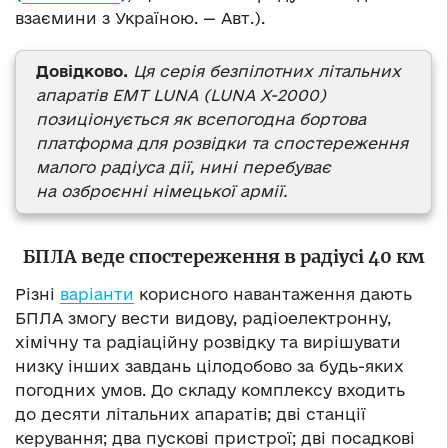
взаємини з Україною. — Авт.).
Довідково.
Ця серія безпілотних літальних
апаратів EMT LUNA (LUNA X-2000)
позиціонується як всепогодна бортова
платформа для розвідки та спостереження
малого радіуса дії, нині перебуває
на озброєнні німецької армії.
БПЛА веде спостереження в радіусі 40 км
Різні
варіанти
корисного навантаження дають
БПЛА змогу вести видову, радіоелектронну,
хімічну та радіаційну розвідку та вирішувати
низку інших завдань цілодобово за будь-яких
погодних умов. До складу комплексу входить
до десяти літальних апаратів; дві станції
керування; два пускові пристрої; дві посадкові