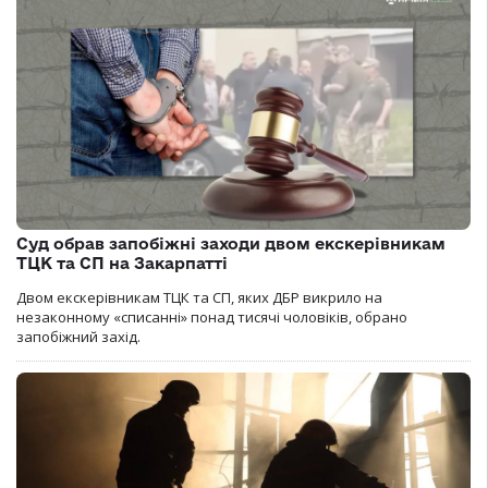
Суд обрав запобіжні заходи двом екскерівникам
ТЦК та СП на Закарпатті
Двом екскерівникам ТЦК та СП, яких ДБР викрило на
незаконному «списанні» понад тисячі чоловіків, обрано
запобіжний захід.