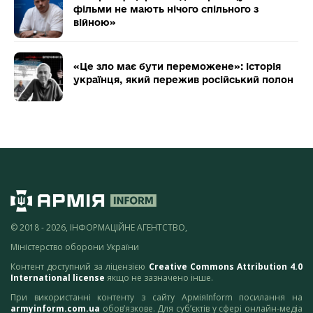
фільми не мають нічого спільного з
війною»
«Це зло має бути переможене»: історія
українця, який пережив російський полон
© 2018 - 2026, ІНФОРМАЦІЙНЕ АГЕНТСТВО,
Міністерство оборони України
Контент доступний за ліцензією
Creative Commons Attribution 4.0
International license
якщо не зазначено інше.
При використанні контенту з сайту АрміяInform посилання на
armyinform.com.ua
обов’язкове. Для суб’єктів у сфері онлайн-медіа