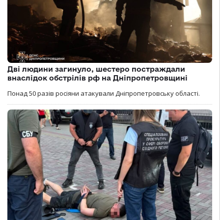
Дві людини загинуло, шестеро постраждали
внаслідок обстрілів рф на Дніпропетровщині
Понад 50 разів росіяни атакували Дніпропетровську області.