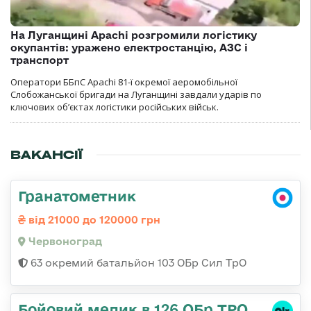
На Луганщині Apachi розгромили логістику
окупантів: уражено електростанцію, АЗС і
транспорт
Оператори ББпС Apachi 81-ї окремої аеромобільної
Слобожанської бригади на Луганщині завдали ударів по
ключових об’єктах логістики російських військ.
ВАКАНСІЇ
Гранатометник
від 21000 до 120000 грн
Червоноград
63 окремий батальйон 103 ОБр Сил ТрО
Бойовий медик в 126 ОБр ТРО