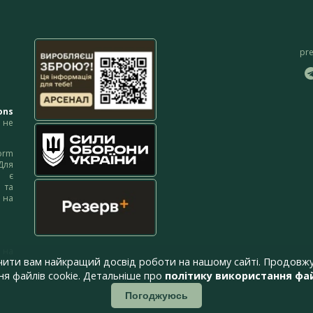
pr
ons
не
orm
Для
м є
 та
 на
 на
чити вам найкращий досвід роботи на нашому сайті. Продовжу
я файлів cookie. Детальніше про
політику використання фай
Погоджуюсь