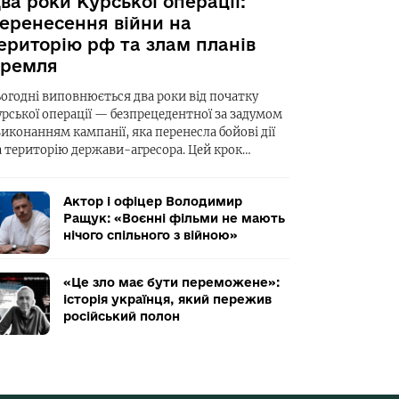
ва роки Курської операції:
еренесення війни на
ериторію рф та злам планів
ремля
ьогодні виповнюється два роки від початку
урської операції — безпрецедентної за задумом
виконанням кампанії, яка перенесла бойові дії
а територію держави-агресора. Цей крок…
Актор і офіцер Володимир
Ращук: «Воєнні фільми не мають
нічого спільного з війною»
«Це зло має бути переможене»:
історія українця, який пережив
російський полон