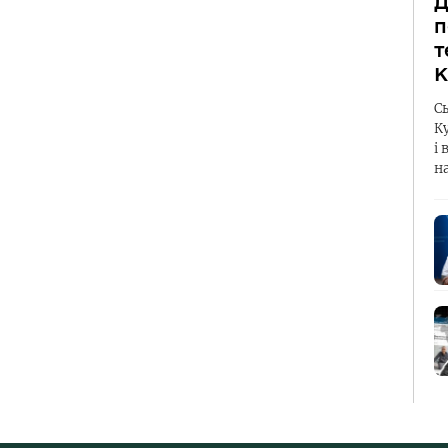
Д
п
т
К
С
К
і 
н