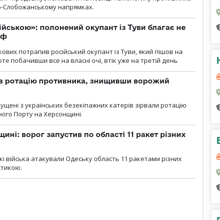
но-Слобожанському напрямках.
ійською»: полонений окупант із Туви благає не
рф
кових потрапив російський окупант із Туви, який пішов на
те побачивши все на власні очі, втік уже на третій день
ав ротацію противника, знищивши ворожий
пущені з українських безекіпажних катерів зірвали ротацію
зного Порту на Херсонщині.
ині: ворог запустив по області 11 ракет різних
ські війська атакували Одеську область 11 ракетами різних
істикою.