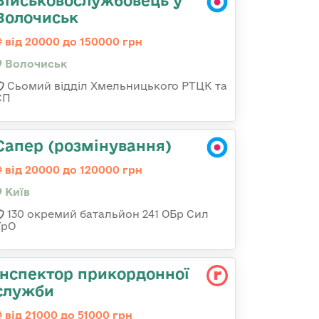
Військовослужбовець у
Волочиськ
від 20000 до 150000 грн
Волочиськ
Сьомий відділ Хмельницького РТЦК та
СП
Сапер (розмінування)
від 20000 до 120000 грн
Київ
130 окремий батальйон 241 ОБр Сил
ТрО
Інспектор прикордонної
служби
від 21000 до 51000 грн