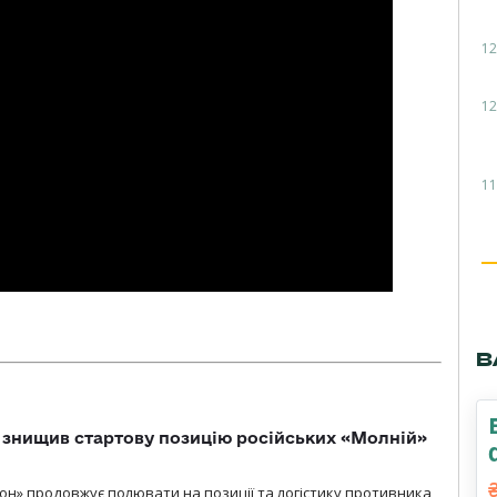
12
12
11
В
 знищив стартову позицію російських «Молній»
н» продовжує полювати на позиції та логістику противника