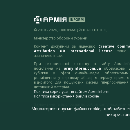
© 2018 - 2026, ІНФОРМАЦІЙНЕ АГЕНТСТВО,
Міністерство оборони України
Контент доступний за ліцензією
Creative Comm
Attribution 4.0 International license
якщо 
зазначено інше.
При використанні контенту з сайту АрміяInf
посилання на
armyinform.com.ua
обов’язкове. 
суб’єктів у сфері онлайн-медіа обов’язкови
розміщення у першому абзаці матеріалу прямого
відкритого для пошукових систем гіперпосилання
цитований матеріал.
Політика користування сайтом АрміяInform
Політика використання файлів cookie
Зауваження та пропозиції по роботі сайту надсилайте
Ми використовуємо файли cookie, щоб забезпе
адресу:
webmaster@armyinform.com.ua
використанн