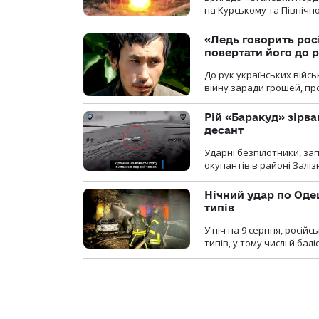
на Курському та Північ
«Ледь говорить рос
повертати його до 
До рук українських війсь
війну заради грошей, про
Рій «Баракуд» зірв
десант
Ударні безпілотники, за
окупантів в районі Залі
Нічний удар по Одещ
типів
У ніч на 9 серпня, росій
типів, у тому числі й бал