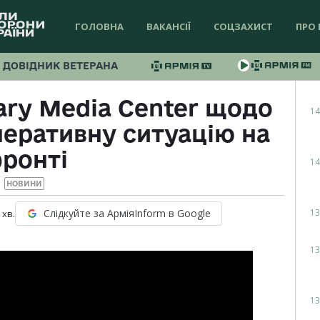
ГОЛОВНА
ВАКАНСІЇ
СОЦЗАХИСТ
ПРО 
ДОВІДНИК ВЕТЕРАНА
ary Media Center щодо
14
перативну ситуацію на
ронті
14
НОВИНИ
13
Слідкуйте за АрміяInform в Google
хв.
13
13