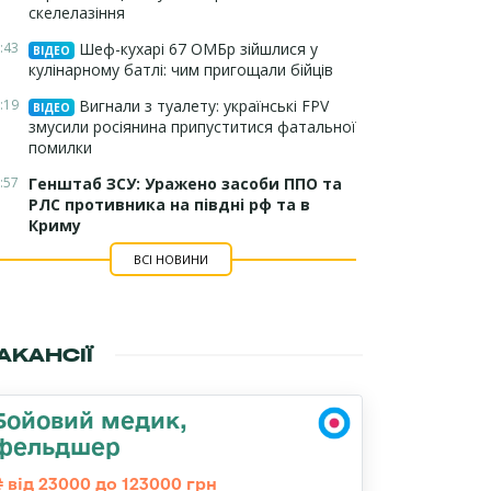
скелелазіння
:43
Шеф-кухарі 67 ОМБр зійшлися у
ВІДЕО
кулінарному батлі: чим пригощали бійців
:19
Вигнали з туалету: українські FPV
ВІДЕО
змусили росіянина припуститися фатальної
помилки
:57
Генштаб ЗСУ: Уражено засоби ППО та
РЛС противника на півдні рф та в
Криму
ВСІ НОВИНИ
АКАНСІЇ
Бойовий медик,
фельдшер
від 23000 до 123000 грн