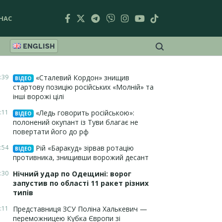
НАС
ENGLISH
:39
«Сталевий Кордон» знищив
ВІДЕО
стартову позицію російських «Молній» та
інші ворожі цілі
:11
«Ледь говорить російською»:
ВІДЕО
полонений окупант із Туви благає не
повертати його до рф
:54
Рій «Баракуд» зірвав ротацію
ВІДЕО
противника, знищивши ворожий десант
:30
Нічний удар по Одещині: ворог
запустив по області 11 ракет різних
типів
:11
Представниця ЗСУ Поліна Халькевич —
переможницею Кубка Європи зі