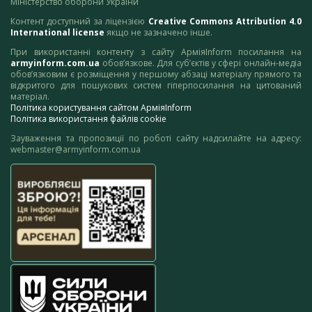
Міністерство оборони України
Контент доступний за ліцензією
Creative Commons Attribution 4.0
International license
якщо не зазначено інше.
При використанні контенту з сайту АрміяInform посилання на
armyinform.com.ua
обов’язкове. Для суб’єктів у сфері онлайн-медіа
обов’язковим є розміщення у першому абзаці матеріалу прямого та
відкритого для пошукових систем гіперпосилання на цитований
матеріал.
Політика користування сайтом АрміяInform
Політика використання файлів cookie
Зауваження та пропозиції по роботі сайту надсилайте на адресу:
webmaster@armyinform.com.ua