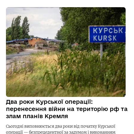
Два роки Курської операції:
перенесення війни на територію рф та
злам планів Кремля
Сьогодні виповнюється два роки від початку Курської
операції — безпрецедентної за задумом і виконанням