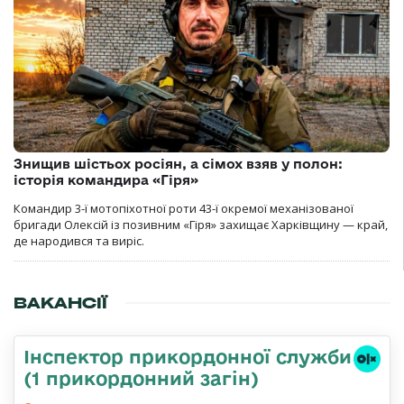
Знищив шістьох росіян, а сімох взяв у полон:
історія командира «Гіря»
Командир 3-ї мотопіхотної роти 43-ї окремої механізованої
бригади Олексій із позивним «Гіря» захищає Харківщину — край,
де народився та виріс.
ВАКАНСІЇ
Інспектор прикордонної служби
(1 прикордонний загін)