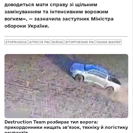
доводиться мати справу зі щільним
замінуванням та інтенсивним ворожим
вогнем», — зазначила заступник Міністра
оборони України.
STOPRUSSIA
АГРЕСІЯ РФ
ВІЙНА
ВТОРГНЕННЯ РФ
ГАННА МАЛЯР
Destruction Team розбирає тил ворога:
прикордонники нищать зв’язок, техніку й логістику
окупантів