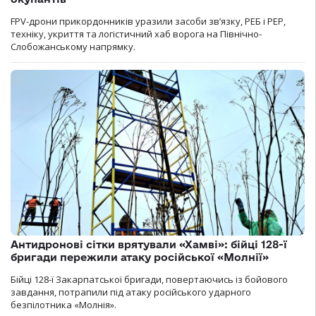
FPV-дрони прикордонників уразили засоби зв’язку, РЕБ і РЕР,
техніку, укриття та логістичний хаб ворога на Північно-
Слобожанському напрямку.
Антидронові сітки врятували «Хамві»: бійці 128-ї
бригади пережили атаку російської «Молнії»
Бійці 128-ї Закарпатської бригади, повертаючись із бойового
завдання, потрапили під атаку російського ударного
безпілотника «Молнія».