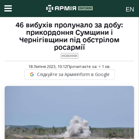
EN
46 вибухів пролунало за добу:
прикордоння Сумщини і
Чернігівщини під обстрілом
росармії
НОВИНИ
18 Липня 2023, 10:12
Прочитаєте за:
< 1
хв.
Слідкуйте за АрміяInform в Google