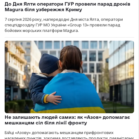
До Дня Ялти оператори ГУР провели парад дронів
Magura біля узбережжя Криму
7 серпня 2026 року, напередодні Дня міста Ялта, оператори
спецпідрозділу ГУР МО України «Group 13» провели парад
бойових морських платформ Magura.
Не залишають людей самих: як «Азов» допомагає
мешканцям сіл біля лінії фронту
Бійці «Азову» допомагають мешканцям прифронтових
населених пунктів, зокрема доставляють продукти, гуманітарну