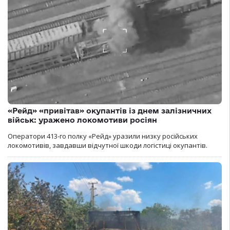
«Рейд» «привітав» окупантів із днем залізничних
військ: уражено локомотиви росіян
Оператори 413-го полку «Рейд» уразили низку російських
локомотивів, завдавши відчутної шкоди логістиці окупантів.