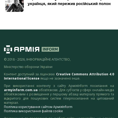
українця, який пережив російський полон
© 2018 - 2026, ІНФОРМАЦІЙНЕ АГЕНТСТВО,
Міністерство оборони України
Контент доступний за ліцензією
Creative Commons Attribution 4.0
International license
якщо не зазначено інше.
При використанні контенту з сайту АрміяInform посилання на
armyinform.com.ua
обов’язкове. Для суб’єктів у сфері онлайн-медіа
обов’язковим є розміщення у першому абзаці матеріалу прямого та
відкритого для пошукових систем гіперпосилання на цитований
матеріал.
Політика користування сайтом АрміяInform
Політика використання файлів cookie