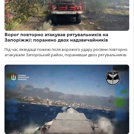
Ворог повторно атакував рятувальників на
Запоріжжі: поранено двох надзвичайників
Під час ліквідації пожежі після ворожого удару росіяни повторно
атакували Запорізький район, поранивши двох рятувальників.