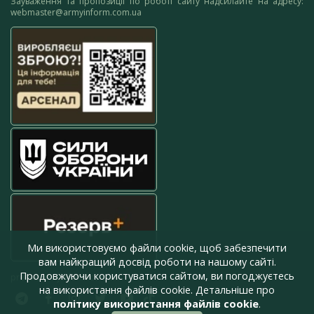
Зауваження та пропозиції по роботі сайту надсилайте на адресу:
webmaster@armyinform.com.ua
Ми використовуємо файли cookie, щоб забезпечити
вам найкращий досвід роботи на нашому сайті.
Продовжуючи користуватися сайтом, ви погоджуєтесь
press@armyinform.com.ua
на використання файлів cookie. Детальніше про
політику використання файлів cookie
.