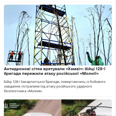
Антидронові сітки врятували «Хамві»: бійці 128-ї
бригади пережили атаку російської «Молнії»
Бійці 128-ї Закарпатської бригади, повертаючись із бойового
завдання, потрапили під атаку російського ударного
безпілотника «Молнія».