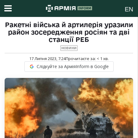
EN
Ракетні війська й артилерія уразили
район зосередження росіян та дві
станції РЕБ
НОВИНИ
17 Липня 2023, 7:24
Прочитаєте за:
< 1
хв.
Слідкуйте за АрміяInform в Google