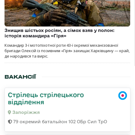
Знищив шістьох росіян, а сімох взяв у полон:
історія командира «Гіря»
Командир 3-ї мотопіхотної роти 43-ї окремої механізованої
бригади Олексій із позивним «Гіря» захищає Харківщину — край,
де народився та виріс.
ВАКАНСІЇ
Стрілець стрілецького
відділення
Запоріжжя
79 окремий батальйон 102 ОБр Сил ТрО