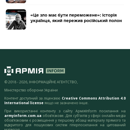
«Це зло має бути переможене»: історія
українця, який пережив російський полон
© 2018 - 2026, ІНФОРМАЦІЙНЕ АГЕНТСТВО,
Міністерство оборони України
Контент доступний за ліцензією
Creative Commons Attribution 4.0
International license
якщо не зазначено інше.
При використанні контенту з сайту АрміяInform посилання на
armyinform.com.ua
обов’язкове. Для суб’єктів у сфері онлайн-медіа
обов’язковим є розміщення у першому абзаці матеріалу прямого та
відкритого для пошукових систем гіперпосилання на цитований
матеріал.