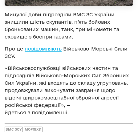
Минулої доби підрозділи ВМС ЗС України
знищили шість окупантів, п’ять бойових
броньованих машин, танк, три міномети та
сховище з боєприпасами.
Про це
повідомляють
Військово-Морські Сили
ЗСУ.
«Військовослужбовці військових частин та
підрозділів Військово-Морських Сил Збройних
Сил України, які входять до складу угруповань,
продовжували виконувати завдання щодо
відсічі широкомасштабної збройної агресії
російської федерації», —
йдеться в повідомленні.
ВМС ЗСУ
МОРПІХИ