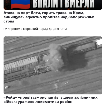
Атака на порт Ялти, горить траса на Крим,
винищувач ефектно пролітає над Запоріжжям:
стрім
ГУР провело морський парад до Дня Ялти.
«Рейд» «привітав» окупантів із днем залізничних
військ: уражено локомотиви росіян