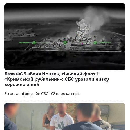
База ФСБ «Беня House», тіньовий флот і
«Кримський рубильник»: СБС уразили низку
ворожих цілей
За останні дві доби СБС 102 ворожих цілі.