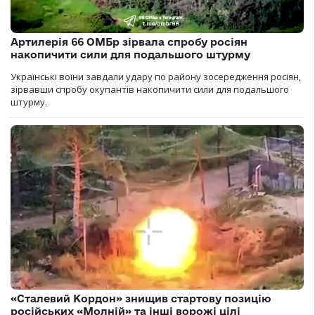
Артилерія 66 ОМБр зірвала спробу росіян
накопичити сили для подальшого штурму
Українські воїни завдали удару по району зосередження росіян,
зірвавши спробу окупантів накопичити сили для подальшого
штурму.
«Сталевий Кордон» знищив стартову позицію
російських «Молній» та інші ворожі цілі