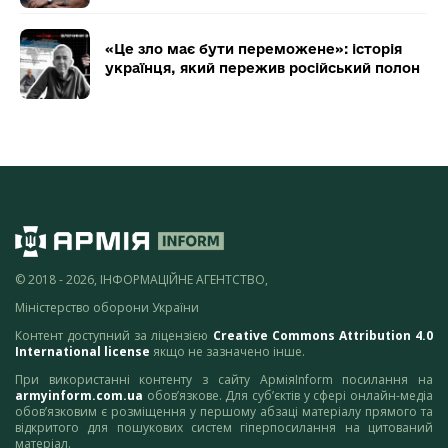
«Це зло має бути переможене»: історія
українця, який пережив російський полон
© 2018 - 2026, ІНФОРМАЦІЙНЕ АГЕНТСТВО,
Міністерство оборони України
Контент доступний за ліцензією
Creative Commons Attribution 4.0
International license
якщо не зазначено інше.
При використанні контенту з сайту АрміяInform посилання на
armyinform.com.ua
обов’язкове. Для суб’єктів у сфері онлайн-медіа
обов’язковим є розміщення у першому абзаці матеріалу прямого та
відкритого для пошукових систем гіперпосилання на цитований
матеріал.