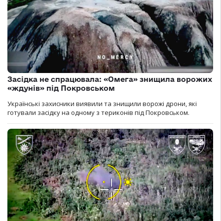
Засідка не спрацювала: «Омега» знищила ворожих
«ждунів» під Покровськом
Українські захисники виявили та знищили ворожі дрони, які
готували засідку на одному з териконів під Покровськом.