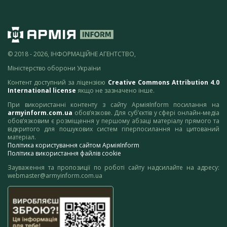
© 2018 - 2026, ІНФОРМАЦІЙНЕ АГЕНТСТВО,
Міністерство оборони України
Контент доступний за ліцензією
Creative Commons Attribution 4.0
International license
якщо не зазначено інше.
При використанні контенту з сайту АрміяInform посилання на
armyinform.com.ua
обов’язкове. Для суб’єктів у сфері онлайн-медіа
обов’язковим є розміщення у першому абзаці матеріалу прямого та
відкритого для пошукових систем гіперпосилання на цитований
матеріал.
Політика користування сайтом АрміяInform
Політика використання файлів cookie
Зауваження та пропозиції по роботі сайту надсилайте на адресу:
webmaster@armyinform.com.ua