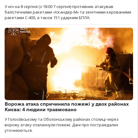
У ніч на 8 серпня (з 18:00 7 серпня) противник атакував
балістичними ракетами «Іскандер-М» та зенітними керованими
ракетами С-400, а також 151 ударним БПЛА.
Ворожа атака спричинила пожежі у двох районах
Києва: 4 людини травмовано
У Голосіївському та Оболонському районах столиці через
ворожу атаку спалахнули пожежі. Дані про постраждалих
уточнюються.