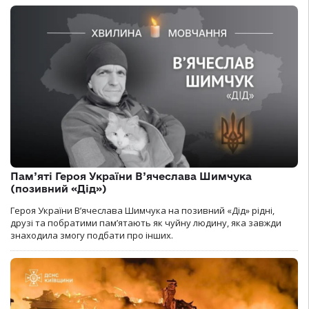
Пам’яті Героя України В’ячеслава Шимчука
(позивний «Дід»)
Героя України В’ячеслава Шимчука на позивний «Дід» рідні,
друзі та побратими пам’ятають як чуйну людину, яка завжди
знаходила змогу подбати про інших.