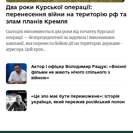
Два роки Курської операції:
перенесення війни на територію рф та
злам планів Кремля
Сьогодні виповнюється два роки від початку Курської
операції — безпрецедентної за задумом і виконанням
кампанії, яка перенесла бойові дії на територію держави-
агресора. Цей крок…
Актор і офіцер Володимир Ращук: «Воєнні
фільми не мають нічого спільного з
війною»
«Це зло має бути переможене»: історія
українця, який пережив російський полон