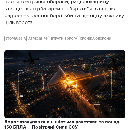
протиповітряної оборони, радіолокаційну
станцію контрбатарейної боротьби, станцію
радіоелектронної боротьби та ще одну важливу
ціль ворога.
STOPRUSSIA
АГРЕСІЯ РФ
ВТРАТИ ВОРОГА
ХРОНІКА ОБОРОНИ
Ворог атакував вночі шістьма ракетами та понад
150 БПЛА — Повітряні Сили ЗСУ