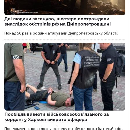
Дві людини загинуло, шестеро постраждали
внаслідок обстрілів рф на Дніпропетровщині
Понад 50 разів росіяни атакували Дніпропетровську області.
Пообіцяв вивезти військовозобов’язаного за
кордон: у Харкові викрито офіцера
Повідомлено про підозру офіцеру штабу одного з батальйонів