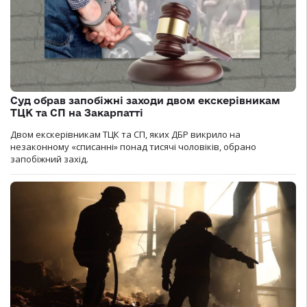
Суд обрав запобіжні заходи двом екскерівникам
ТЦК та СП на Закарпатті
Двом екскерівникам ТЦК та СП, яких ДБР викрило на
незаконному «списанні» понад тисячі чоловіків, обрано
запобіжний захід.