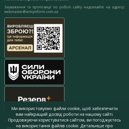
Зауваження та пропозиції по роботі сайту надсилайте на адресу:
webmaster@armyinform.com.ua
Ми використовуємо файли cookie, щоб забезпечити
вам найкращий досвід роботи на нашому сайті.
Продовжуючи користуватися сайтом, ви погоджуєтесь
press@armyinform.com.ua
на використання файлів cookie. Детальніше про