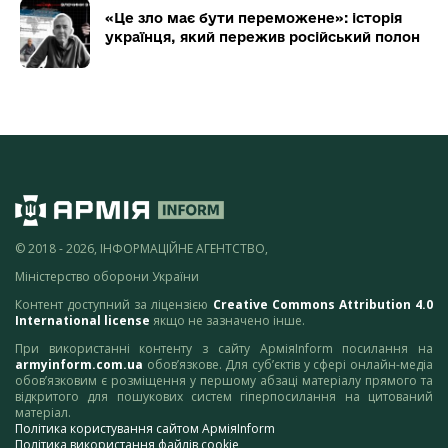
«Це зло має бути переможене»: історія
українця, який пережив російський полон
© 2018 - 2026, ІНФОРМАЦІЙНЕ АГЕНТСТВО,
Міністерство оборони України
Контент доступний за ліцензією
Creative Commons Attribution 4.0
International license
якщо не зазначено інше.
При використанні контенту з сайту АрміяInform посилання на
armyinform.com.ua
обов’язкове. Для суб’єктів у сфері онлайн-медіа
обов’язковим є розміщення у першому абзаці матеріалу прямого та
відкритого для пошукових систем гіперпосилання на цитований
матеріал.
Політика користування сайтом АрміяInform
Політика використання файлів cookie