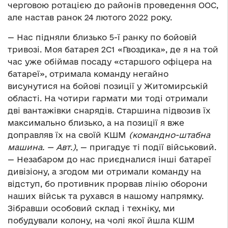
черговою ротацією до районів проведення ООС,
але настав ранок 24 лютого 2022 року.
— Нас підняли близько 5-ї ранку по бойовій
тривозі. Моя батарея 2С1 «Гвоздика», де я на той
час уже обіймав посаду «старшого офіцера на
батареї», отримала команду негайно
висунутися на бойові позиції у Житомирській
області. На чотири гармати ми тоді отримали
дві вантажівки снарядів. Старшина підвозив їх
максимально близько, а на позиції я вже
доправляв їх на своїй КШМ
(командно-штабна
машина. — Авт.)
, — пригадує ті події військовий.
— Незабаром до нас приєдналися інші батареї
дивізіону, а згодом ми отримали команду на
відступ, бо противник прорвав лінію оборони
наших військ та рухався в нашому напрямку.
Зібравши особовий склад і техніку, ми
побудували колону, на чолі якої йшла КШМ