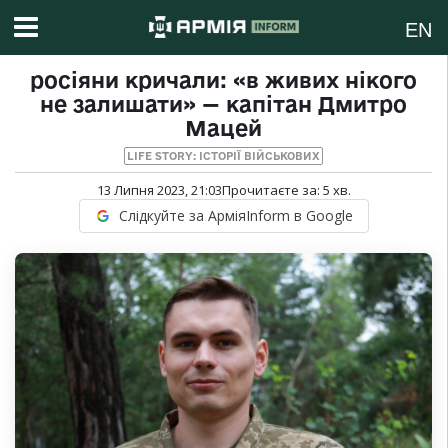
EN
росіяни кричали: «в живих нікого
не залишати» — капітан Дмитро
Мацей
LIFE STORY: ІСТОРІЇ ВІЙСЬКОВИХ
13 Липня 2023, 21:03
Прочитаєте за:
5
хв.
Слідкуйте за АрміяInform в Google