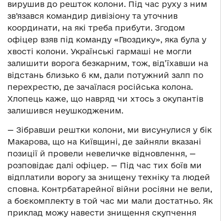
вирушив до решток колони. Під час руху з ним
зв’язався командир дивізіону та уточнив
координати, на які треба прибути. Згодом
офіцер взяв під команду «Гвоздику», яка була у
хвості колони. Українські гармаші не могли
залишити ворога безкарним, тож, від’їхавши на
відстань близько 6 км, дали потужний залп по
перехрестю, де зачаїлася російська колона.
Хлопець каже, що навряд чи хтось з окупантів
залишився неушкодженим.
— Зібравши рештки колони, ми висунулися у бік
Макарова, що на Київщині, де зайняли вказані
позиції й провели невеличке відновлення, —
розповідає далі офіцер. — Під час тих боїв ми
відплатили ворогу за знищену техніку та людей
сповна. Контрбатарейної війни росіяни не вели,
а боєкомплекту в той час ми мали достатньо. Як
приклад можу навести знищення скупчення