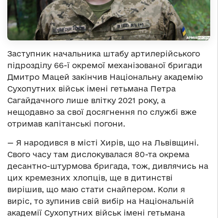
Заступник начальника штабу артилерійського
підрозділу 66-ї окремої механізованої бригади
Дмитро Мацей закінчив Національну академію
Сухопутних військ імені гетьмана Петра
Сагайдачного лише влітку 2021 року, а
нещодавно за свої досягнення по службі вже
отримав капітанські погони.
— Я народився в місті Хирів, що на Львівщині.
Свого часу там дислокувалася 80-та окрема
десантно-штурмова бригада, тож, дивлячись на
цих кремезних хлопців, ще в дитинстві
вирішив, що маю стати снайпером. Коли я
виріс, то зупинив свій вибір на Національній
академії Сухопутних військ імені гетьмана