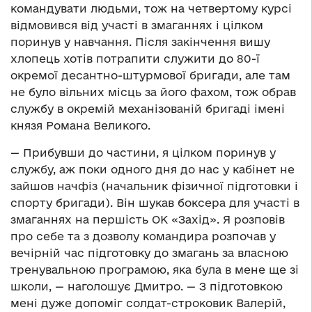
командувати людьми, тож на четвертому курсі
відмовився від участі в змаганнях і цілком
поринув у навчання. Після закінчення вишу
хлопець хотів потрапити служити до 80-ї
окремої десантно-штурмової бригади, але там
не було вільних місць за його фахом, тож обрав
службу в окремій механізованій бригаді імені
князя Романа Великого.
— Прибувши до частини, я цілком поринув у
службу, аж поки одного дня до нас у кабінет не
зайшов начфіз (начальник фізичної підготовки і
спорту бригади). Він шукав боксера для участі в
змаганнях на першість ОК «Захід». Я розповів
про себе та з дозволу командира розпочав у
вечірній час підготовку до змагань за власною
тренувальною програмою, яка була в мене ще зі
школи, — наголошує Дмитро. — З підготовкою
мені дуже допоміг солдат-строковик Валерій,