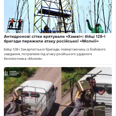
Антидронові сітки врятували «Хамві»: бійці 128-ї
бригади пережили атаку російської «Молнії»
Бійці 128-ї Закарпатської бригади, повертаючись із бойового
завдання, потрапили під атаку російського ударного
безпілотника «Молнія».