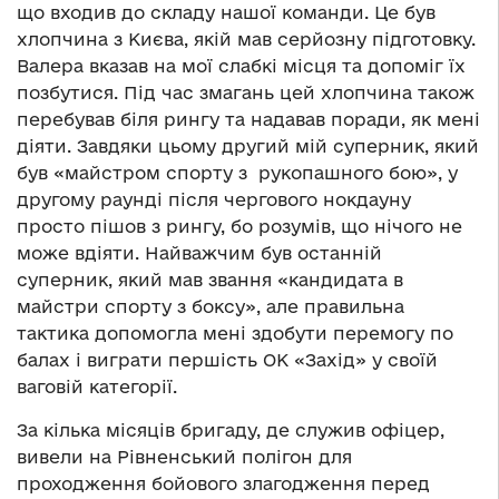
що входив до складу нашої команди. Це був
хлопчина з Києва, якій мав серйозну підготовку.
Валера вказав на мої слабкі місця та допоміг їх
позбутися. Під час змагань цей хлопчина також
перебував біля рингу та надавав поради, як мені
діяти. Завдяки цьому другий мій суперник, який
був «майстром спорту з рукопашного бою», у
другому раунді після чергового нокдауну
просто пішов з рингу, бо розумів, що нічого не
може вдіяти. Найважчим був останній
суперник, який мав звання «кандидата в
майстри спорту з боксу», але правильна
тактика допомогла мені здобути перемогу по
балах і виграти першість ОК «Захід» у своїй
ваговій категорії.
За кілька місяців бригаду, де служив офіцер,
вивели на Рівненський полігон для
проходження бойового злагодження перед