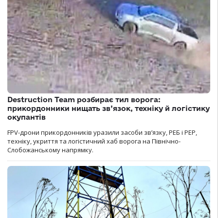
Destruction Team розбирає тил ворога:
прикордонники нищать зв’язок, техніку й логістику
окупантів
FPV-дрони прикордонників уразили засоби зв’язку, РЕБ і РЕР,
техніку, укриття та логістичний хаб ворога на Північно-
Слобожанському напрямку.