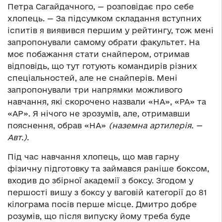
Петра Сагайдачного, — розповідає про себе
хлопець. — За підсумком складання вступних
іспитів я виявився першим у рейтингу, тож мені
запропонували самому обрати факультет. На
моє побажання стати снайпером, отримав
відповідь, що тут готують командирів різних
спеціальностей, але не снайперів. Мені
запропонували три напрямки можливого
навчання, які скорочено назвали «НА», «РА» та
«АР». Я нічого не зрозумів, але, отримавши
пояснення, обрав «НА»
(наземна артилерія. —
Авт.).
Під час навчання хлопець, що мав гарну
фізичну підготовку та займався раніше боксом,
входив до збірної академії з боксу. Згодом у
першості вишу з боксу у ваговій категорії до 81
кілограма посів перше місце. Дмитро добре
розумів, що після випуску йому треба буде