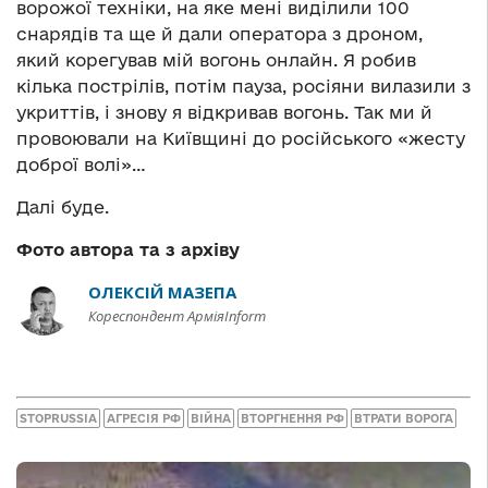
ворожої техніки, на яке мені виділили 100
снарядів та ще й дали оператора з дроном,
який корегував мій вогонь онлайн. Я робив
кілька пострілів, потім пауза, росіяни вилазили з
укриттів, і знову я відкривав вогонь. Так ми й
провоювали на Київщині до російського «жесту
доброї волі»…
Далі буде.
Фото автора та з архіву
ОЛЕКСІЙ МАЗЕПА
Кореспондент АрміяInform
STOPRUSSIA
АГРЕСІЯ РФ
ВІЙНА
ВТОРГНЕННЯ РФ
ВТРАТИ ВОРОГА