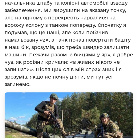
начальника штабу та колісні автомобілі взводу
забезпечення. Ми вирушили на вказану точку,
але на одному з перехресть нарвалися на
ворожу колону з танком попереду. Спочатку я
подумав, що це наші, але коли побачив
намальовану «z», а танк почав повертати башту
в наш бік, зрозумів, що треба швидко залишати
машини. Лежачи разом із бійцями у яру, я добре
чув, як росіяни кричали: «в живих нікого не
залишати». Після цих слів мій страх зник і я
зрозумів, якщо не почну діяти, ми тут усі
загинемо.