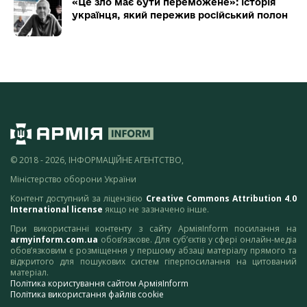
«Це зло має бути переможене»: історія
українця, який пережив російський полон
© 2018 - 2026, ІНФОРМАЦІЙНЕ АГЕНТСТВО,
Міністерство оборони України
Контент доступний за ліцензією
Creative Commons Attribution 4.0
International license
якщо не зазначено інше.
При використанні контенту з сайту АрміяInform посилання на
armyinform.com.ua
обов’язкове. Для суб’єктів у сфері онлайн-медіа
обов’язковим є розміщення у першому абзаці матеріалу прямого та
відкритого для пошукових систем гіперпосилання на цитований
матеріал.
Політика користування сайтом АрміяInform
Політика використання файлів cookie