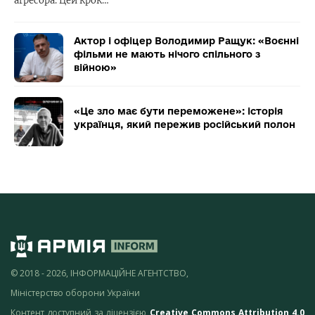
агресора. Цей крок…
Актор і офіцер Володимир Ращук: «Воєнні
фільми не мають нічого спільного з
війною»
«Це зло має бути переможене»: історія
українця, який пережив російський полон
© 2018 - 2026, ІНФОРМАЦІЙНЕ АГЕНТСТВО,
Міністерство оборони України
Контент доступний за ліцензією
Creative Commons Attribution 4.0