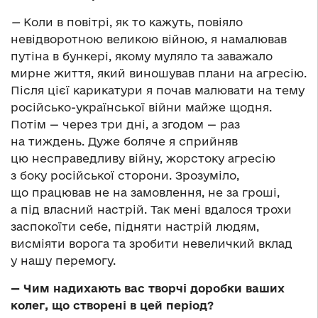
—
Коли в повітрі, як то кажуть, повіяло
невідворотною великою війною, я намалював
путіна в бункері, якому муляло та заважало
мирне життя, який виношував плани на агресію.
Після цієї карикатури я почав малювати на тему
російсько-української війни майже щодня.
Потім — через три дні, а згодом — раз
на тиждень. Дуже боляче я сприйняв
цю несправедливу війну, жорстоку агресію
з боку російської сторони. Зрозуміло,
що працював не на замовлення, не за гроші,
а під власний настрій. Так мені вдалося трохи
заспокоїти себе, підняти настрій людям,
висміяти ворога та зробити невеличкий вклад
у нашу перемогу.
— Чим надихають вас творчі доробки ваших
колег, що створені в цей період?