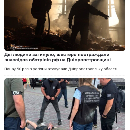
Дві людини загинуло, шестеро постраждали
внаслідок обстрілів рф на Дніпропетровщині
Понад 50 разів росіяни атакували Дніпропетровську області.