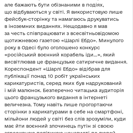
але бажають бути обізнаними в подіях,
що відбуваються у світі. Я використовую лише
фейсбук-сторінку та намагаюсь друкуватись
в іноземних виданнях. Нещодавно я мав
за честь співпрацювати з всесвітньовідомою
щотижневою газетою «Шарлі Ебдо». Минулого
року в Одесі було оголошено конкурс
«російський воєнний корабель іди…», який
висвітлював це французьке сатиричне видання.
Кореспондент «Шарлі Ебдо» відібрав для
публікації понад 10 робіт українських
карикатуристів, серед яких був надрукований
і мій малюнок. Безперечно читацька аудиторія
цього французького видання в інтернеті
величезна. Тому навіть лише прогортаючи
сторінки з карикатурами в себе на смартфоні,
мільйони людей у світі без слів зрозуміли, куди
має йти воєнний злочинець путін зі своєю