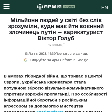
EN
Мільйони людей у світі без слів
зрозуміли, куди має йти воєнний
злочинець путін — карикатурист
Віктор Голуб
ПУБЛІКАЦІЇ
13 Липня 2023, 16:39
Прочитаєте за:
4
хв.
Слідкуйте за АрміяInform в Google
В умовах гібридної війни, що триває в центрі
Європи, українська карикатура стала
потужною зброєю візуально-комунікативного
спротиву ворожій пропаганді. Про особливості
інформаційної боротьби з російським
агресором за допомогою мистецтва