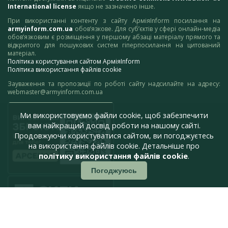
International license
якщо не зазначено інше.
При використанні контенту з сайту АрміяInform посилання на
armyinform.com.ua
обов’язкове. Для суб’єктів у сфері онлайн-медіа
обов’язковим є розміщення у першому абзаці матеріалу прямого та
відкритого для пошукових систем гіперпосилання на цитований
матеріал.
Політика користування сайтом АрміяInform
Політика використання файлів cookie
Зауваження та пропозиції по роботі сайту надсилайте на адресу:
webmaster@armyinform.com.ua
Ми використовуємо файли cookie, щоб забезпечити
вам найкращий досвід роботи на нашому сайті.
Продовжуючи користуватися сайтом, ви погоджуєтесь
на використання файлів cookie. Детальніше про
політику використання файлів cookie
.
Погоджуюсь