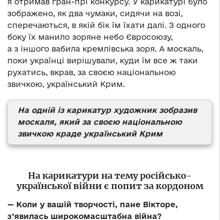
я отримав гран-прі конкурсу. У карикатурі було
зображено, як два чумаки, сидячи на возі,
сперечаються, в якій бік їм їхати далі. З одного
боку їх манило зоряне небо Євросоюзу,
а з іншого вабила кремлівська зоря. А москаль,
поки українці вирішували, куди їм все ж таки
рухатись, вкрав, за своєю національною
звичкою, український Крим.
На одній із карикатур художник зобразив
москаля, який за своєю національною
звичкою краде український Крим
На карикатури на тему російсько-
української війни є попит за кордоном
— Коли у вашій творчості, пане Вікторе,
з’явилась широкомасштабна війна?