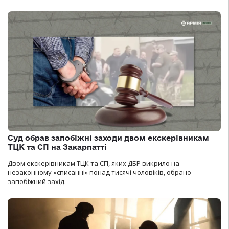
Суд обрав запобіжні заходи двом екскерівникам
ТЦК та СП на Закарпатті
Двом екскерівникам ТЦК та СП, яких ДБР викрило на
незаконному «списанні» понад тисячі чоловіків, обрано
запобіжний захід.