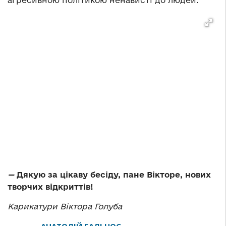
агресивною політикою ненависті до людей.
—
Дякую за цікаву бесіду, пане Вікторе, нових
творчих відкриттів!
Карикатури Віктора Голуба