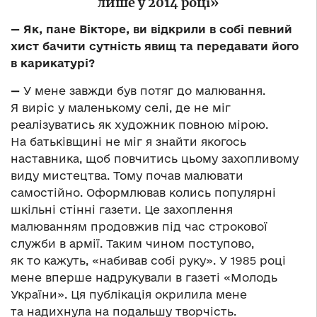
лише у 2014 році»
— Як, пане Вікторе, ви відкрили в собі певний
хист бачити сутність явищ та передавати його
в карикатурі?
—
У мене завжди був потяг до малювання.
Я виріс у маленькому селі, де не міг
реалізуватись як художник повною мірою.
На батьківщині не міг я знайти якогось
наставника, щоб повчитись цьому захопливому
виду мистецтва. Тому почав малювати
самостійно. Оформлював колись популярні
шкільні стінні газети. Це захоплення
малюванням продовжив під час строкової
служби в армії. Таким чином поступово,
як то кажуть, «набивав собі руку». У 1985 році
мене вперше надрукували в газеті «Молодь
України». Ця публікація окрилила мене
та надихнула на подальшу творчість.