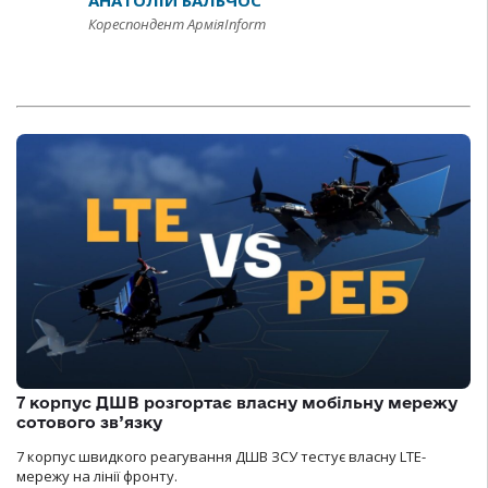
АНАТОЛІЙ БАЛЬЧОС
Кореспондент АрміяInform
7 корпус ДШВ розгортає власну мобільну мережу
сотового зв’язку
7 корпус швидкого реагування ДШВ ЗСУ тестує власну LTE-
мережу на лінії фронту.