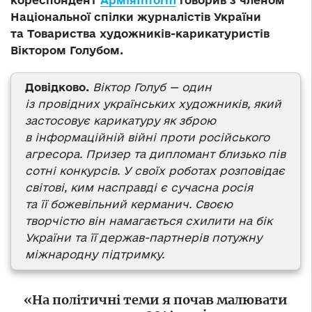
кореспондент
АрміяInform
говорив з членом
Національної спілки журналістів України
та Товариства художників-карикатуристів
Віктором Голубом.
Довідково.
Віктор Голуб — один
із провідних українських художників, який
застосовує карикатуру як зброю
в інформаційній війні проти російського
агресора. Призер та дипломант близько пів
сотні конкурсів. У своїх роботах розповідає
світові, ким насправді є сучасна росія
та її божевільний керманич. Своєю
творчістю він намагається схилити на бік
України та її держав-партнерів потужну
міжнародну підтримку.
«На політичні теми я почав малювати