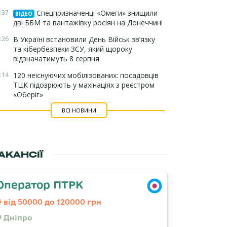
:37
Спецпризначенці «Омеги» знищили
ВІДЕО
дві ББМ та вантажівку росіян на Донеччині
:26
В Україні встановили День Військ зв’язку
та кібербезпеки ЗСУ, який щороку
відзначатимуть 8 серпня
:14
120 неіснуючих мобілізованих: посадовців
ТЦК підозрюють у махінаціях з реєстром
«Оберіг»
ВСІ НОВИНИ
АКАНСІЇ
Оператор ПТРК
від 50000 до 120000 грн
Дніпро