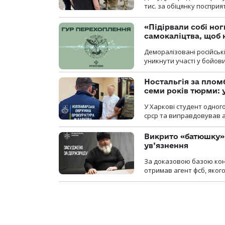
тис. за обіцянку поспри
«Підірвали собі но
самокаліцтва, щоб 
Деморалізовані російськ
уникнути участі у бойови
Ностальгія за плом
семи років тюрми: 
У Харкові студент одног
срср та виправдовував аг
Викрито «батюшку» 
ув’язнення
За доказовою базою конт
отримав агент фсб, якого