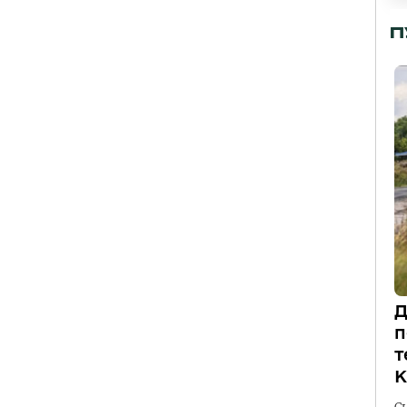
П
Д
п
т
К