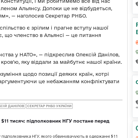
Конституції, і ми робитимемо все від нас
леном Альянсу. Допоки це не відбудеться,
ям», — наголосив Секретар РНБО.
спільство є зрілим і прагне вступу нашої
, що членство в Альянсі — це питання
ства у НАТО», — підкреслив Олексій Данілов,
ров’ю, яку віддали за майбутнє нашої країни.
уміння щодо позиції деяких країн, котрі
, аргументуючи це небажанням конфліктувати
КСІЙ ДАНІЛОВ
СЕКРЕТАР РНБО УКРАЇНИ
 $11 тисяч: підполковник НГУ постане перед
 підполковника НГУ, якого обвинувачують в одержанні $11