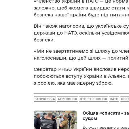
«Членство України в НАТО — це норма 
залежне, щоб якомога швидше стати ч
безпека нашої країни буде під питанн
Він також наголосив, що українське су
держави до НАТО, оскільки усвідомлює
безпеки.
«Ми не звертатимемо зі шляху до член
наголосивши, що цей шлях — политий к
Секретар РНБО України висловив нероз
побоюються вступу України в Альянс
з росією, яка має ядерну зброю.
STOPRUSSIA
АГРЕСІЯ РФ
ВТОРГНЕННЯ РФ
НАТО
ОЛЕ
Обіцяв «списати» за
судом
До суду передано справу