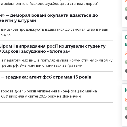
яти звільненню військовослужбовця за станом здоров’я.
ги» — деморалізовані окупанти вдаються до
не йти у штурми
і військові продовжують вдаватися до самокаліцтва в надії
х діях.
біром і виправдання росії коштували студенту
у Харкові засуджено «блогера»
о з педагогічних вишів популяризував комуністичну символіку
ресію рф. Вже нині він опиниться за ґратами.
— зрадника: агент фсб отримав 15 років
ррозвідки 15 років увʼязнення з конфіскацією майна
 СБУ викрила у квітні 2025 року на Донеччині.