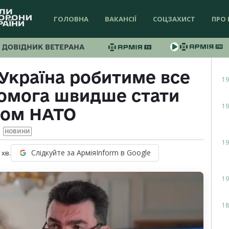
ГОЛОВНА
ВАКАНСІЇ
СОЦЗАХИСТ
ПРО 
ДОВІДНИК ВЕТЕРАНА
 Україна робитиме все
19
комога швидше стати
19
ном НАТО
НОВИНИ
19
Слідкуйте за АрміяInform в Google
хв.
19
18