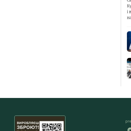
С
К
і 
н
pr