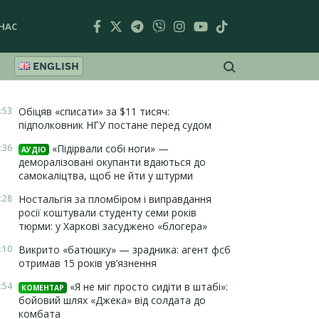
НАС
ENGLISH
:53
Обіцяв «списати» за $11 тисяч:
підполковник НГУ постане перед судом
:36
«Підірвали собі ноги» —
АУДІО
деморалізовані окупанти вдаються до
самокаліцтва, щоб не йти у штурми
:28
Ностальгія за пломбіром і виправдання
росії коштували студенту семи років
тюрми: у Харкові засуджено «блогера»
:10
Викрито «батюшку» — зрадника: агент фсб
отримав 15 років ув’язнення
:54
«Я не міг просто сидіти в штабі»:
КОМЕНТАР
бойовий шлях «Джека» від солдата до
комбата