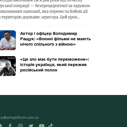
ьогодні виповнюється два роки від початку
урської операції — безпрецедентної за задумом
виконанням кампанії, яка перенесла бойові дії
а територію держави-агресора. Цей крок…
Актор і офіцер Володимир
Ращук: «Воєнні фільми не мають
нічого спільного з війною»
«Це зло має бути переможене»:
історія українця, який пережив
російський полон
ess@armyinform.com.ua