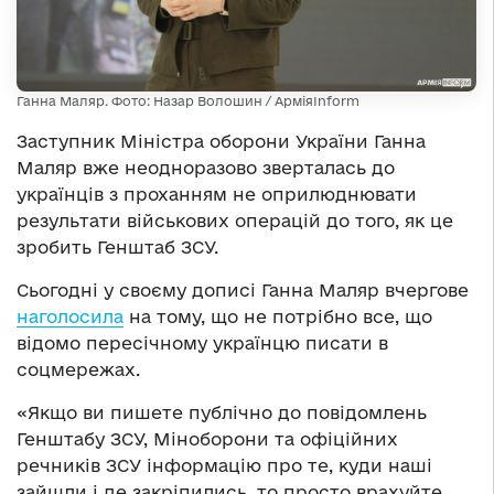
Ганна Маляр. Фото: Назар Волошин / АрміяInform
Заступник Міністра оборони України Ганна
Маляр вже неодноразово зверталась до
українців з проханням не оприлюднювати
результати військових операцій до того, як це
зробить Генштаб ЗСУ.
Сьогодні у своєму дописі Ганна Маляр вчергове
наголосила
на тому, що не потрібно все, що
відомо пересічному українцю писати в
соцмережах.
«Якщо ви пишете публічно до повідомлень
Генштабу ЗСУ, Міноборони та офіційних
речників ЗСУ інформацію про те, куди наші
зайшли і де закріпились, то просто врахуйте,