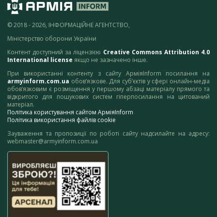
© 2018 - 2026, ІНФОРМАЦІЙНЕ АГЕНТСТВО,
Міністерство оборони України
Контент доступний за ліцензією
Creative Commons Attribution 4.0
International license
якщо не зазначено інше.
При використанні контенту з сайту АрміяInform посилання на
armyinform.com.ua
обов’язкове. Для суб’єктів у сфері онлайн-медіа
обов’язковим є розміщення у першому абзаці матеріалу прямого та
відкритого для пошукових систем гіперпосилання на цитований
матеріал.
Політика користування сайтом АрміяInform
Політика використання файлів cookie
Зауваження та пропозиції по роботі сайту надсилайте на адресу:
webmaster@armyinform.com.ua