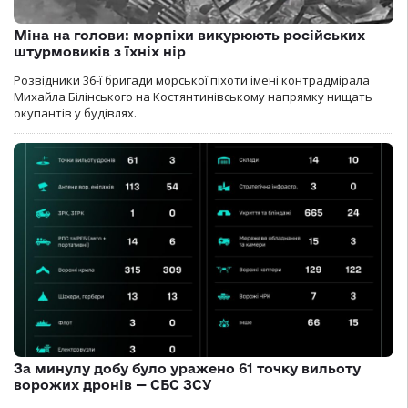
Міна на голови: морпіхи викурюють російських
штурмовиків з їхніх нір
Розвідники 36-ї бригади морської піхоти імені контрадмірала
Михайла Білінського на Костянтинівському напрямку нищать
окупантів у будівлях.
За минулу добу було уражено 61 точку вильоту
ворожих дронів — СБС ЗСУ