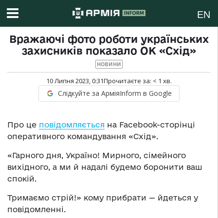
EN
Вражаючі фото роботи українських
захисників показало ОК «Схід»
НОВИНИ
10 Липня 2023, 0:31
Прочитаєте за:
< 1
хв.
Слідкуйте за АрміяInform в Google
Про це
повідомляється
на Facebook-сторінці
оперативного командування «Схід».
«Гарного дн
я
,
Україно! Мирного, сімейного
вихідного, а ми
й
надалі
будемо боронити ваш
спокій.
Тримаємо стрій!» кому прибрати — йдеться у
повідомленні.