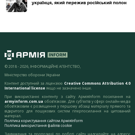
українця, який пережив російський полон
© 2018 - 2026, ІНФОРМАЦІЙНЕ АГЕНТСТВО,
Міністерство оборони України
Контент доступний за ліцензією
Creative Commons Attribution 4.0
International license
якщо не зазначено інше.
При використанні контенту з сайту АрміяInform посилання на
armyinform.com.ua
обов’язкове. Для суб’єктів у сфері онлайн-медіа
обов’язковим є розміщення у першому абзаці матеріалу прямого та
відкритого для пошукових систем гіперпосилання на цитований
матеріал.
Політика користування сайтом АрміяInform
Політика використання файлів cookie
Зауваження та пропозиції по роботі сайту надсилайте на адресу: