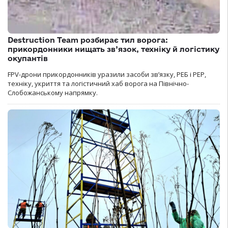
Destruction Team розбирає тил ворога:
прикордонники нищать зв’язок, техніку й логістику
окупантів
FPV-дрони прикордонників уразили засоби зв’язку, РЕБ і РЕР,
техніку, укриття та логістичний хаб ворога на Північно-
Слобожанському напрямку.