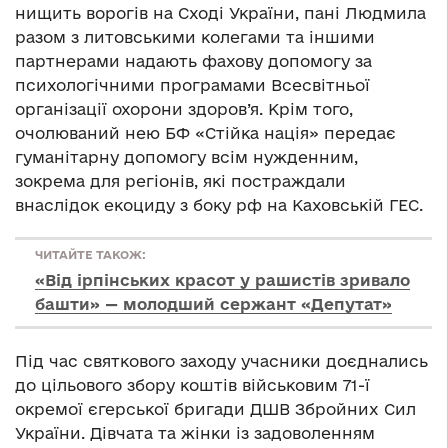
нищить ворогів на Сході України, пані Людмила
разом з литовськими колегами та іншими
партнерами надають фахову допомогу за
психологічними програмами Всесвітньої
організації охорони здоров’я. Крім того,
очолюваний нею БФ «Стійка нація» передає
гуманітарну допомогу всім нужденним,
зокрема для регіонів, які постраждали
внаслідок екоциду з боку рф на Каховській ГЕС.
ЧИТАЙТЕ ТАКОЖ:
«Від ірпінських красот у рашистів зривало
башти» — молодший сержант «Депутат»
Під час святкового заходу учасники доєднались
до цільового збору коштів військовим 71-ї
окремої єгерської бригади ДШВ Збройних Сил
України. Дівчата та жінки із задоволенням