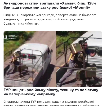
Антидронові сітки врятували «Хамві»: бійці 128-ї
бригади пережили атаку російської «Молнії»
Бійці 128-ї Закарпатської бригади, повертаючись із бойового
завдання, потрапили під атаку російського ударного
безпілотника «Молнія».
ГУР нищать російську піхоту, техніку та логістику
на Запорізькому напрямку
Спецпризначенці ГУР показали кадри знищення російської
піхоти, артилерії, транспорту, дронів та логістичних об’єктів на