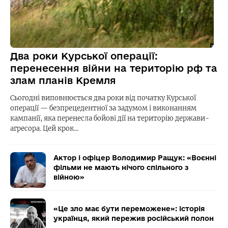
Два роки Курської операції:
перенесення війни на територію рф та
злам планів Кремля
Сьогодні виповнюється два роки від початку Курської
операції — безпрецедентної за задумом і виконанням
кампанії, яка перенесла бойові дії на територію держави-
агресора. Цей крок…
Актор і офіцер Володимир Ращук: «Воєнні
фільми не мають нічого спільного з
війною»
«Це зло має бути переможене»: історія
українця, який пережив російський полон