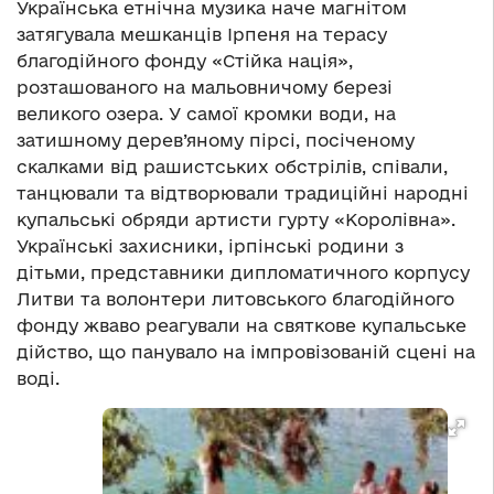
Українська етнічна музика наче магнітом
затягувала мешканців Ірпеня на терасу
благодійного фонду «Стійка нація»,
розташованого на мальовничому березі
великого озера. У самої кромки води, на
затишному дерев’яному пірсі, посіченому
скалками від рашистських обстрілів, співали,
танцювали та відтворювали традиційні народні
купальські обряди артисти гурту «Королівна».
Українські захисники, ірпінські родини з
дітьми, представники дипломатичного корпусу
Литви та волонтери литовського благодійного
фонду жваво реагували на святкове купальське
дійство, що панувало на імпровізованій сцені на
воді.