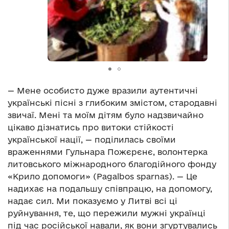
— Мене особисто дуже вразили аутентичні
українські пісні з глибоким змістом, стародавні
звичаї. Мені та моїм дітям було надзвичайно
цікаво дізнатись про витоки стійкості
української нації, — поділилась своїми
враженнями Гульнара Пожєрєнє, волонтерка
литовського міжнародного благодійного фонду
«Крило допомоги» (Pagalbos sparnas). — Це
надихає на подальшу співпрацю, на допомогу,
надає сил. Ми показуємо у Литві всі ці
руйнування, те, що пережили мужні українці
під час російської навали, як вони згуртувались