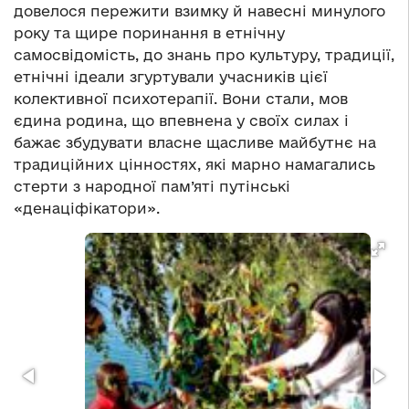
довелося пережити взимку й навесні минулого
року та щире поринання в етнічну
самосвідомість, до знань про культуру, традиції,
етнічні ідеали згуртували учасників цієї
колективної психотерапії. Вони стали, мов
єдина родина, що впевнена у своїх силах і
бажає збудувати власне щасливе майбутнє на
традиційних цінностях, які марно намагались
стерти з народної пам’яті путінські
«денаціфікатори».