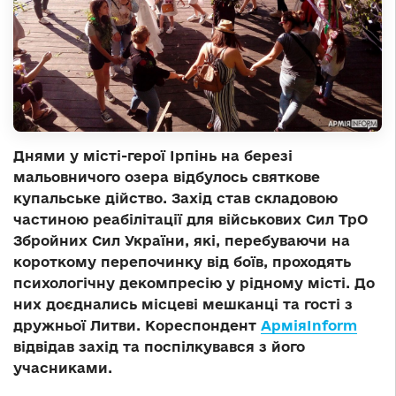
Днями у місті-герої Ірпінь на березі
мальовничого озера відбулось святкове
купальське дійство. Захід став складовою
частиною реабілітації для військових Сил ТрО
Збройних Сил України, які, перебуваючи на
короткому перепочинку від боїв, проходять
психологічну декомпресію у рідному місті. До
них доєднались місцеві мешканці та гості з
дружньої Литви. Кореспондент
АрміяІnform
відвідав захід та поспілкувався з його
учасниками.