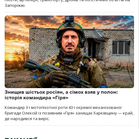
Запоріжжі.
Знищив шістьох росіян, а сімох взяв у полон:
історія командира «Гіря»
Командир 3-ї мотопіхотної роти 43-ї окремої механізованої
бригади Олексій із позивним «Гіря» захищає Харківщину — край,
де народився та виріс.