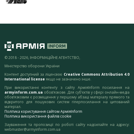
© 2018 - 2026, ІНФОРМАЦІЙНЕ АГЕНТСТВО,
Міністерство оборони України
Контент доступний за ліцензією
Creative Commons Attribution 4.0
International license
якщо не зазначено інше.
При використанні контенту з сайту АрміяInform посилання на
armyinform.com.ua
обов’язкове. Для суб’єктів у сфері онлайн-медіа
обов’язковим є розміщення у першому абзаці матеріалу прямого та
відкритого для пошукових систем гіперпосилання на цитований
матеріал.
Політика користування сайтом АрміяInform
Політика використання файлів cookie
Зауваження та пропозиції по роботі сайту надсилайте на адресу:
webmaster@armyinform.com.ua