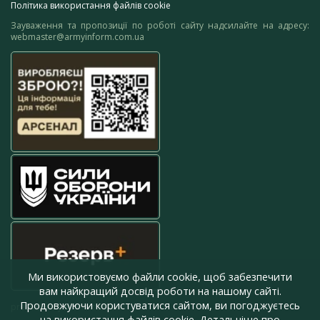
Політика використання файлів cookie
Зауваження та пропозиції по роботі сайту надсилайте на адресу:
webmaster@armyinform.com.ua
Ми використовуємо файли cookie, щоб забезпечити
вам найкращий досвід роботи на нашому сайті.
Продовжуючи користуватися сайтом, ви погоджуєтесь
press@armyinform.com.ua
на використання файлів cookie. Детальніше про