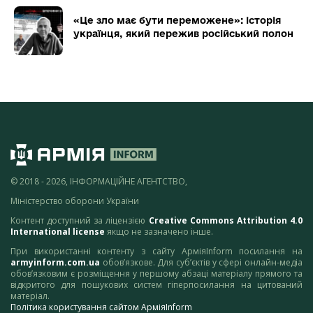
«Це зло має бути переможене»: історія
українця, який пережив російський полон
© 2018 - 2026, ІНФОРМАЦІЙНЕ АГЕНТСТВО,
Міністерство оборони України
Контент доступний за ліцензією
Creative Commons Attribution 4.0
International license
якщо не зазначено інше.
При використанні контенту з сайту АрміяInform посилання на
armyinform.com.ua
обов’язкове. Для суб’єктів у сфері онлайн-медіа
обов’язковим є розміщення у першому абзаці матеріалу прямого та
відкритого для пошукових систем гіперпосилання на цитований
матеріал.
Політика користування сайтом АрміяInform