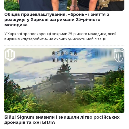
Обіцяв працевлаштування, «бронь» і зняття з
розшуку: у Харкові затримали 25-річного
молодика
У Харкові правоохоронці викрили 25-річного молодика, який
вирішив «підзаробити» на охочих уникнути мобілізації.
Бійці Signum виявили і знищили лігво російських
дронарів та їхні БПЛА