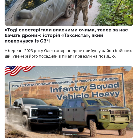
«Тоді спостерігали власними очима, тепер за нас
бачать дрони»: історія «Таксиста», який
повернувся із СЗЧ
У березні 2023 року Олександр вперше прибув у район бойових
дій. Увечері його посадили в пікап і повезли на позицію.