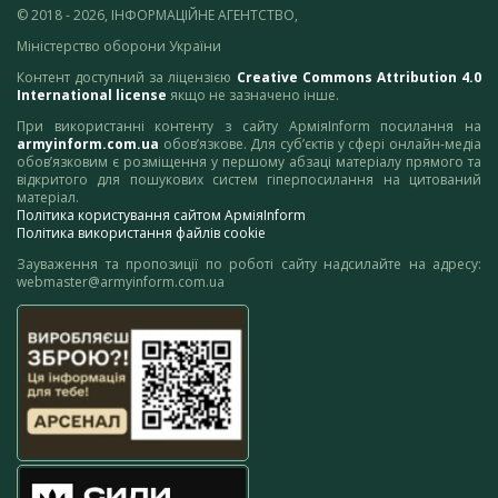
© 2018 - 2026, ІНФОРМАЦІЙНЕ АГЕНТСТВО,
Міністерство оборони України
Контент доступний за ліцензією
Creative Commons Attribution 4.0
International license
якщо не зазначено інше.
При використанні контенту з сайту АрміяInform посилання на
armyinform.com.ua
обов’язкове. Для суб’єктів у сфері онлайн-медіа
обов’язковим є розміщення у першому абзаці матеріалу прямого та
відкритого для пошукових систем гіперпосилання на цитований
матеріал.
Політика користування сайтом АрміяInform
Політика використання файлів cookie
Зауваження та пропозиції по роботі сайту надсилайте на адресу:
webmaster@armyinform.com.ua