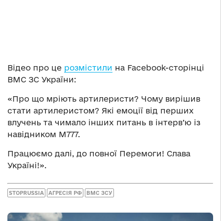
Відео про це
розмістили
на Facebook-сторінці
ВМС ЗС України:
«Про що мріють артилеристи? Чому вирішив
стати артилеристом? Які емоції від перших
влучень та чимало інших питань в інтерв’ю із
навідником М777.
Працюємо далі, до повної Перемоги! Слава
Україні!».
STOPRUSSIA
АГРЕСІЯ РФ
ВМС ЗСУ