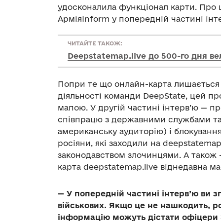
удосконалила функціонал карти. Про 
АрміяInform у попередній частині інт
ЧИТАЙТЕ ТАКОЖ:
Deepstatemap.live до 500-го дня ве
Попри те що онлайн-карта лишається 
діяльності команди DeepState, цей п
мапою. У другій частині інтерв’ю — п
співпрацю з державними службами та 
американську аудиторію) і блокування н
росіяни, які заходили на deepstatemap.
законодавством злочинцями. А також 
карта deepstatemap.live віднедавна м
— У попередній частині інтерв’ю ви 
військових. Якщо це не нашкодить, р
інформацію можуть дістати офіцери 