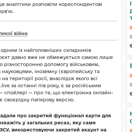
це аналітики розповіли кореспондентові
ерв’ю.
ликої війни
одним із найголовніших складників
роєкт давно вже не обмежується самою лише
ро різносторонню допомогу військовим,
науковцями, іноземну (європейську та
а території росії, внаслідок якого всі
live за останні пів року, є за російським
— спойлер! — про те, що електронна онлайн-
ає своєрідну паперову версію.
згадали про закритий функціонал карти для
озкажіть у загальних рисах, яку саме
ЗСУ, використовуючи закритий акаунт на