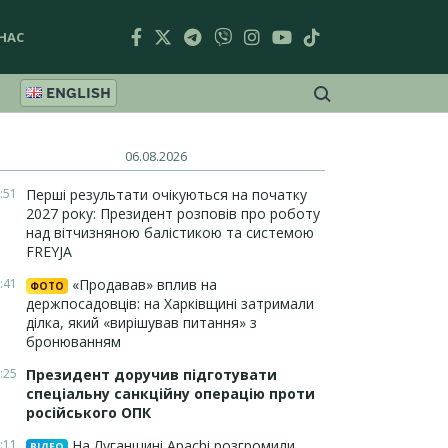
НАС
ENGLISH
06.08.2026
:51
Перші результати очікуються на початку
2027 року: Президент розповів про роботу
над вітчизняною балістикою та системою
FREYJA
:41
«Продавав» вплив на
ФОТО
держпосадовців: на Харківщині затримали
ділка, який «вирішував питання» з
бронюванням
:25
Президент доручив підготувати
спеціальну санкційну операцію проти
російського ОПК
:11
На Луганщині Apachi розгромили
ВІДЕО