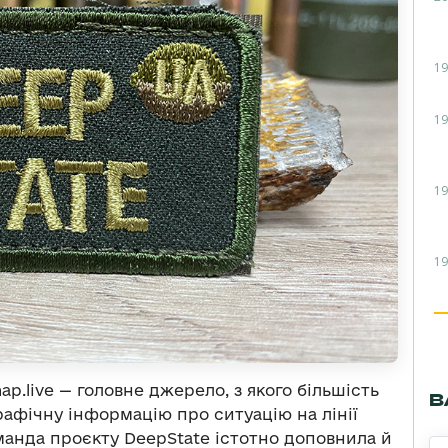
19
19
19
19
p.live — головне джерело, з якого більшість
В
рафічну інформацію про ситуацію на лінії
манда проєкту DeepState істотно доповнила й