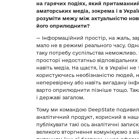
на гарячих подіях, який притаманний
аматорських медіа, зокрема і в Украї
розуміти межу між актуальністю нов
його оприлюднити?
— Інформаційний простір, на жаль, зара
мало не в режимі реального часу. Одн
таку потребу суспільства неможливо.
просторі недостатньо відповідальних 
навіть медіа. На щастя, їх в Україні не 
користуючись необізнаністю людей, н
неперевірену або навіть вигадану інф
варто оприлюднити пізніше тощо. Так
і державі загалом.
Тому ми командою DeepState подивили
аналітичний продукт, корисний в наш
публікувати такі ось аналітичні запис
великого вторгнення комунікуємо з ві