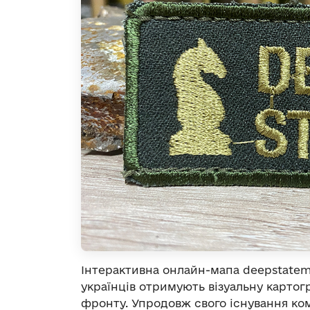
Інтерактивна онлайн-мапа deepstatema
українців отримують візуальну картог
фронту. Упродовж свого існування ко