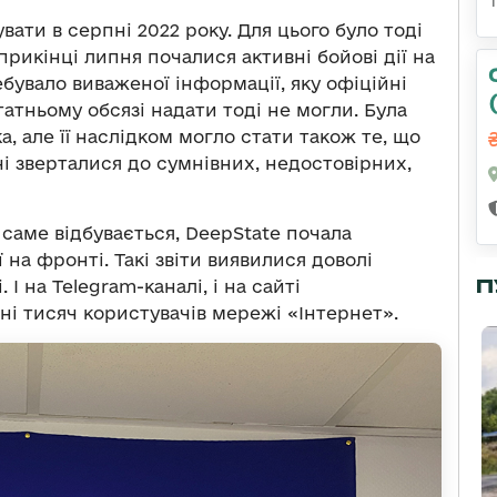
ати в серпні 2022 року. Для цього було тоді
априкінці липня почалися активні бойові дії на
бувало виваженої інформації, яку офіційні
татньому обсязі надати тоді не могли. Була
, але її наслідком могло стати також те, що
чі зверталися до сумнівних, недостовірних,
саме відбувається, DeepState почала
 на фронті. Такі звіти виявилися доволі
П
І на Telegram-каналі, і на сайті
тні тисяч користувачів мережі «Інтернет».