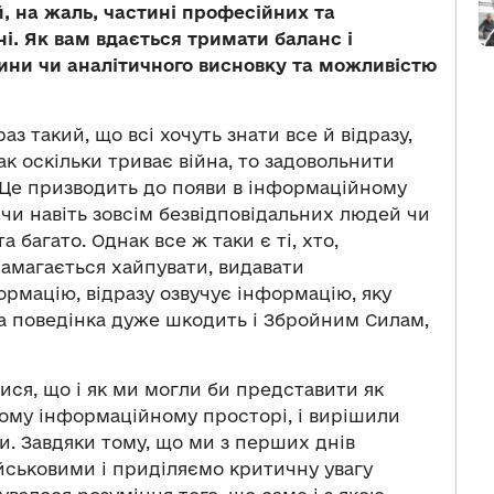
, на жаль, частині професійних та
ні. Як вам вдається тримати баланс і
ини чи аналітичного висновку та можливістю
з такий, що всі хочуть знати все й відразу,
ак оскільки триває війна, то задовольнити
 Це призводить до появи в інформаційному
чи навіть зовсім безвідповідальних людей чи
та багато. Однак все ж таки є ті, хто,
амагається хайпувати, видавати
ормацію, відразу озвучує інформацію, яку
а поведінка дуже шкодить і Збройним Силам,
ся, що і як ми могли би представити як
ому інформаційному просторі, і вирішили
ки. Завдяки тому, що ми з перших днів
йськовими і приділяємо критичну увагу