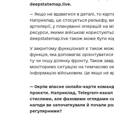
deepstatemap.live.
— Якщо не вдаватися в деталі, то кар
Наприклад, це стосується рельєфу, вис
артилерії, у плануванні операцій на м
ресурси, якими військові користують
deepstatemap.live також може бути к
У закритому функціоналі є також мож
функція, яка допомагає орієнтуватися
ту чи іншу ділянку фронту. Також зав
моніторимо ситуацію на тимчасово ок
інформацію військовим. Це якщо не вд
— Окрім власне онлайн-карти команд
проєкти. Наприклад,
Telegram
-канал
стислими, але фаховими оглядами ситу
нагоди ви започаткували й почали ро
регулярними?