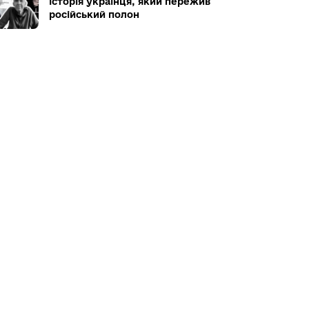
історія українця, який пережив
російський полон