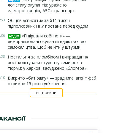
логістику окупантів: уражено
електростанцію, АЗС і транспорт
:53
Обіцяв «списати» за $11 тисяч:
підполковник НГУ постане перед судом
:36
«Підірвали собі ноги» —
АУДІО
деморалізовані окупанти вдаються до
самокаліцтва, щоб не йти у штурми
:28
Ностальгія за пломбіром і виправдання
росії коштували студенту семи років
тюрми: у Харкові засуджено «блогера»
:10
Викрито «батюшку» — зрадника: агент фсб
отримав 15 років ув’язнення
ВСІ НОВИНИ
АКАНСІЇ