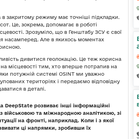
та в закритому режиму має точніші підкладки.
от. Це, зокрема, допомагає в роботі
ісцевості. Зрозуміло, що в Генштабу ЗСУ є свої
ся насамперед. Але в якихось моментах
орисною.
ливість дивитися геолокацію. Це теж корисна
 на місцевості тим, хто вперше потрапив на
дяки потужній системі OSINT ми уважно
упованих територіях і передаємо відповідну
аватися в деталі.
а DeepState розвиває інші інформаційні
 з військовою та міжнародною аналітикою, зі
ації на фронті, наприклад. Коли і з якої
звивати ці напрямки, зробивши їх