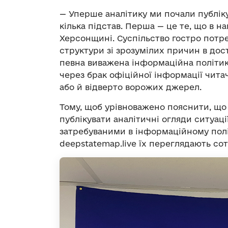
— Уперше аналітику ми почали публікув
кілька підстав. Перша — це те, що в н
Херсонщині. Суспільство гостро потре
структури зі зрозумілих причин в дос
певна виважена інформаційна політика
через брак офіційної інформації чита
або й відверто ворожих джерел.
Тому, щоб урівноважено пояснити, що 
публікувати аналітичні огляди ситуації
затребуваними в інформаційному полі. 
deepstatemap.live їх переглядають со