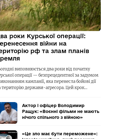
ва роки Курської операції:
еренесення війни на
ериторію рф та злам планів
ремля
ьогодні виповнюється два роки від початку
урської операції — безпрецедентної за задумом
виконанням кампанії, яка перенесла бойові дії
а територію держави-агресора. Цей крок…
Актор і офіцер Володимир
Ращук: «Воєнні фільми не мають
нічого спільного з війною»
«Це зло має бути переможене»: