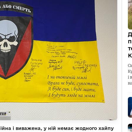
Д
п
т
К
С
К
і 
н
ійна і виважена, у ній немає жодного хайпу