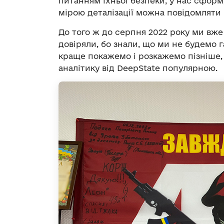
питанням їхньої безпеки, у нас сформ
мірою деталізації можна повідомляти
До того ж до серпня 2022 року ми вже
довіряли, бо знали, що ми не будемо
краще покажемо і розкажемо пізніше, 
аналітику від DeepState популярною.