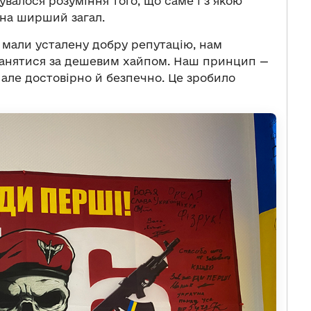
увалося розуміння того, що саме і з якою
 на ширший загал.
 мали усталену добру репутацію, нам
 ганятися за дешевим хайпом. Наш принцип —
але достовірно й безпечно. Це зробило